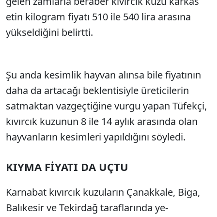
gelen zamlarla beraber kıvırcık kuzu kar­kas
etin kilogram fiyatı 510 ile 540 lira arasına
yükseldi­ğini belirtti.
Şu anda kesim­lik hayvan alınsa bile fiyatının
daha da artacağı beklentisiyle üre­ticilerin
satmaktan vazgeç­tiğine vurgu yapan Tüfekçi,
kıvırcık kuzunun 8 ile 14 ay­lık arasında olan
hayvanla­rın kesimleri yapıldığını söyledi.
KIYMA FİYATI DA UÇTU
Karnabat kıvırcık kuzula­rın Çanakkale, Biga,
Balıke­sir ve Tekirdağ taraflarında ye­