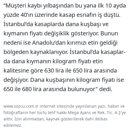
“Müşteri kaybı yılba­şından bu yana ilk 10 ayda
yüzde 40’ın üzerinde kasap esnafın iş düştü.
İstanbul’da kasaplarda dana kuşbaşı ve
kıymanın fiyatı değişiklik gösteriyor. Bunun
nedeni ise Anadolu’dan kırımızı etin geldiği
bölgeden kaynakla­nıyor. İstanbul’da kasaplar­
da dana kıymanın kilogram fiyatı etin
kalitesine göre 630 lira ile 650 lira arasın­da
değişiyor. Dana kuşbaşı­nın kilogram fiyatı ise
650 ile 680 lira arasında bulu­nuyor" dedi.
www.sozcu.com.tr internet sitesinde yayınlanan yazı, haber ve
fotoğrafların her türlü telif hakkı Mega Ajans ve Rek. Tic. A.Ş'ye
aittir. İzin alınmadan, kaynak gösterilerek dahi iktibas
edilemez.