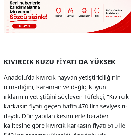
KIVIRCIK KUZU FİYATI DA YÜKSEK
Anadolu’da kıvırcık hayva­n yetiştiriciliğinin
olmadığını, Karaman ve dağlıç koyun
ırklarının yetiştiğini söyleyen Tüfekçi, “Kıvırcık
karkasın fiyatı ge­çen hafta 470 lira seviyesin­
deydi. Dün yapılan kesim­lerle beraber
kalitesine göre kıvırcık karkasın fiyatı 510 ile