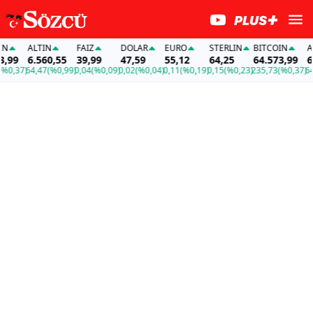
ALTIN
FAİZ
DOLAR
EURO
STERLIN
BITCOIN
ALT
99
6.560,55
39,99
47,59
55,12
64,25
64.573,99
6.5
,37)
64,47
(%0,99)
0,04
(%0,09)
0,02
(%0,04)
0,11
(%0,19)
0,15
(%0,23)
235,73
(%0,37)
64,4