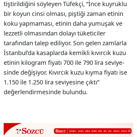
tiştirildiğini söyleyen Tüfek­çi, “İnce kuyruklu
bir koyun cinsi olması, piştiği zaman etinin
koku yapmaması, eti­nin daha yumuşak ve
lezzetli olmasından dolayı tüketici­ler
tarafından talep ediliyor. Son gelen zamlarla
İstan­bul’da kasaplarda kemikli kı­vırcık kuzu
etinin kilogram fiyatı 700 ile 790 lira seviye­
sinde değişiyor. Kıvırcık ku­zu kıyma fiyatı ise
1.150 ile 1.250 lira seviyesine çıktı”
değerlendirmesinde bulundu.