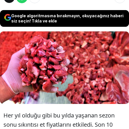
Google algoritmasına bırakmayın, okuyacağınız haberi
siz seçin! Tıkla ve ekle
Yüksek enflasyonla beraber peş peşe gelen
zamlar et fiyatlarını da vurdu. Kuzu etinin
fiyatı her gün artma­ya devam ediyor. Kıvır­cık
kuzu karkas etin fiyatı son 10 günde 60 lira
zam­landı.
Her yıl olduğu gibi bu yılda yaşanan sezon
sonu sıkıntısı et fiyatlarını etkiledi. Son 10