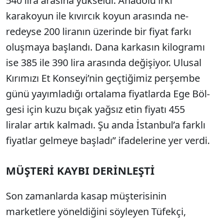
540 lira arasına yükseldi. Anadolu ırkı
karakoyun ile kıvırcık koyun arasında ne­
redeyse 200 liranın üzerinde bir fiyat farkı
oluşmaya baş­landı. Dana karkasın kilogra­mı
ise 385 ile 390 lira arasın­da değişiyor. Ulusal
Kırımı­zı Et Konseyi’nin geçtiğimiz perşembe
günü yayımladığı ortalama fiyatlarda Ege Böl­
gesi için kuzu bıçak yağsız etin fiyatı 455
liralar artık kalmadı. Şu anda İstanbul’a farklı
fiyatlar gelmeye başla­dı” ifadelerine yer verdi.
MÜŞTERİ KAYBI DERİNLEŞTİ
Son zamanlarda kasap müşterisinin
marketlere yöneldiğini söyleyen Tü­fekçi,