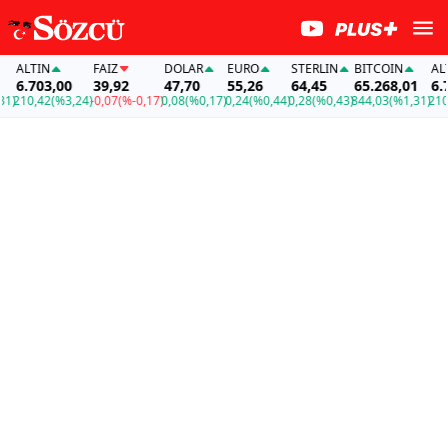
ALTIN
FAİZ
DOLAR
EURO
STERLIN
BITCOIN
ALTIN
6.703,00
39,92
47,70
55,26
64,45
65.268,01
6.70
210,42
(%3,24)
-0,07
(%-0,17)
0,08
(%0,17)
0,24
(%0,44)
0,28
(%0,43)
844,03
(%1,31)
210,4