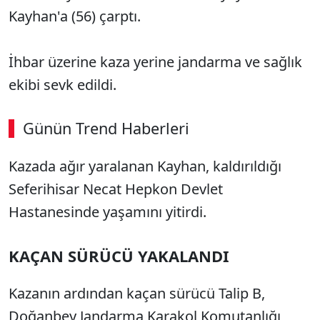
Kayhan'a (56) çarptı.
İhbar üzerine kaza yerine jandarma ve sağlık
ekibi sevk edildi.
Günün Trend Haberleri
00:02
/ 02:14
Kazada ağır yaralanan Kayhan, kaldırıldığı
Sesi Aç
Seferihisar Necat Hepkon Devlet
Hastanesinde yaşamını yitirdi.
KAÇAN SÜRÜCÜ YAKALANDI
Kazanın ardından kaçan sürücü Talip B,
Doğanbey Jandarma Karakol Komutanlığı