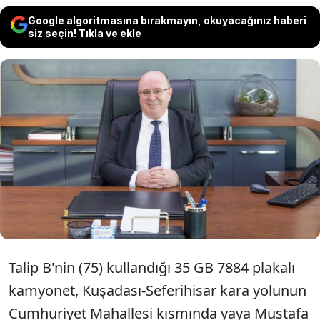
Google algoritmasına bırakmayın, okuyacağınız haberi
siz seçin! Tıkla ve ekle
Et ve Süt Kurumu Yönetim Kurulu
Başkanı ve Genel Müdürü Mustafa
Kayhan, İzmir'de kamyonetin çarpması
sonucu yaşamını yitirdi.
Talip B'nin (75) kullandığı 35 GB 7884 plakalı
kamyonet, Kuşadası-Seferihisar kara yolunun
Cumhuriyet Mahallesi kısmında yaya Mustafa