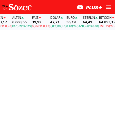
ALTIN
FAİZ
DOLAR
EURO
STERLIN
BITCOIN
17
6.660,55
39,92
47,71
55,19
64,41
64.853,17
-0,23)
167,96
(%2,59)
-0,07
(%-0,17)
0,09
(%0,18)
0,18
(%0,32)
0,24
(%0,38)
-151,79
(%-0,23