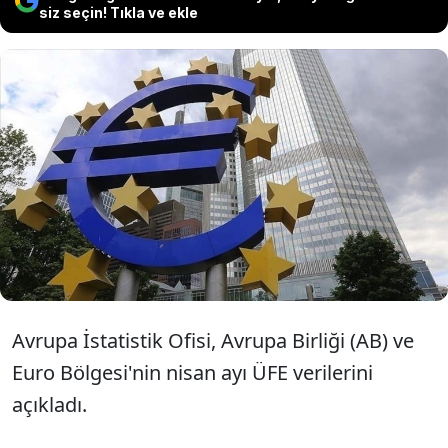
siz seçin! Tıkla ve ekle
Euro Bölgesi'nde Üretici Fiyat Endeksi
(ÜFE), nisanda aylık bazda yüzde 1
geriledi. Beklenti ÜFE'nin aylık yüzde 0,6
azalacağı yönündeydi.
Avrupa İstatistik Ofisi, Avrupa Birliği (AB) ve
Euro Bölgesi'nin nisan ayı ÜFE verilerini
açıkladı.