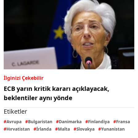
İlginizi Çekebilir
ECB yarın kritik kararı açıklayacak,
beklentiler aynı yönde
Etiketler
Avrupa
Bulgaristan
Danimarka
Finlandiya
Fransa
Hırvatistan
İrlanda
Malta
Slovakya
Yunanistan