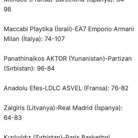
98
Maccabi Playtika (İsrail)-EA7 Emporio Armani
Milan (İtalya): 74-107
Panathinaikos AKTOR (Yunanistan)-Partizan
(Sırbistan): 96-84
Anadolu Efes-LDLC ASVEL (Fransa): 76-82
Zalgiris (Litvanya)-Real Madrid (İspanya):
64-83
Kızılyıldız (Sırbistan)-Paris Basketbol