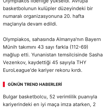
Olympiakos liderliğe yükseldi. Avrupa
basketbolunun kulüpler düzeyindeki bir
numaralı organizasyonuna 20. hafta
maçlarıyla devam edildi.
Olympiakos, sahasında Almanya'nın Bayern
Münih takımını 43 sayı farkla (112-69)
mağlup etti. Yunanistan temsilcisinde Sasha
Vezenkov, kaydettiği 45 sayıyla THY
EuroLeague'de kariyer rekoru kırdı.
GÜNÜN TREND HABERLERI
Bulgar basketbolcu, 52 verimlilik puanıyla
SÖZCÜ SON DAKİKA
kariyerindeki en iyi maça imza atarken, 2