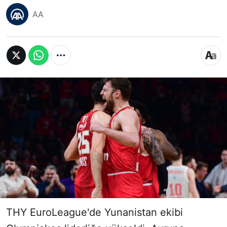
AA
THY EuroLeague'de Yunanistan ekibi