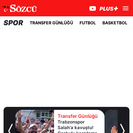
SPOR
TRANSFER GÜNLÜĞÜ
FUTBOL
BASKETBOL
lüğü
Transfer Günlüğü
dan
Trabzonspor
e
Salah'a kavuştu!