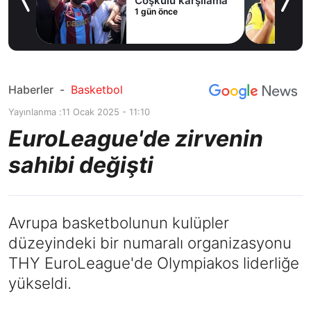
ak
Coşkulu karşılama
1 gün önce
Haberler
-
Basketbol
Yayınlanma :
11 Ocak 2025 - 11:10
EuroLeague'de zirvenin
sahibi değişti
Avrupa basketbolunun kulüpler
düzeyindeki bir numaralı organizasyonu
THY EuroLeague'de Olympiakos liderliğe
yükseldi.