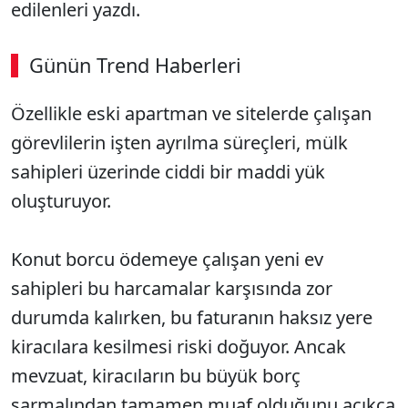
edilenleri yazdı.
Günün Trend Haberleri
Özellikle eski apartman ve sitelerde çalışan
SÖZCÜ SON DAKİKA
görevlilerin işten ayrılma süreçleri, mülk
sahipleri üzerinde ciddi bir maddi yük
oluşturuyor.
Konut borcu ödemeye çalışan yeni ev
sahipleri bu harcamalar karşısında zor
durumda kalırken, bu faturanın haksız yere
kiracılara kesilmesi riski doğuyor. Ancak
mevzuat, kiracıların bu büyük borç
sarmalından tamamen muaf olduğunu açıkça