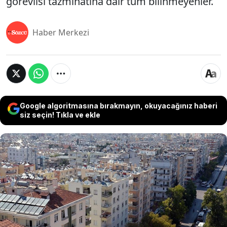
görevlisi tazminatına dair tüm bilinmeyenler.
Haber Merkezi
Google algoritmasına bırakmayın, okuyacağınız haberi
siz seçin! Tıkla ve ekle
Apartman ve sitelerde emekli olan ya da işten
çıkarılan apartman görevlilerinin kıdem tazminatı
yükümlülüğü, ev sahipleri ile kiracıları karşı karşıya
getiriyor. Yüksek meblağlara ulaşan bu ödemeleri
bazı mülk sahipleri kiracılara yansıtmaya çalışsa da
kanun net bir sınır çiziyor. İşte milyonlarca kiracıyı