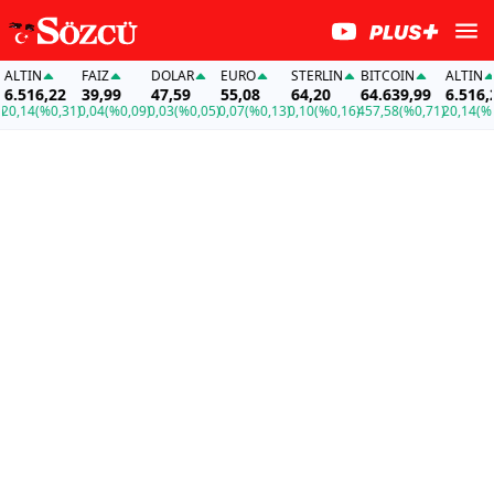
TIN
FAİZ
DOLAR
EURO
STERLIN
BITCOIN
ALTIN
516,22
39,99
47,59
55,08
64,20
64.639,99
6.516,22
14
(%0,31)
0,04
(%0,09)
0,03
(%0,05)
0,07
(%0,13)
0,10
(%0,16)
457,58
(%0,71)
20,14
(%0,3