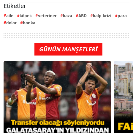
Etiketler
aile
köpek
veteriner
kaza
ABD
kalp krizi
para
dolar
banka
GÜNÜN MANŞETLERİ