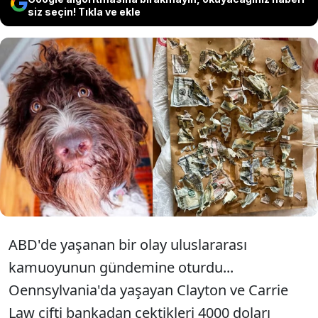
siz seçin! Tıkla ve ekle
Evcil köpek sahibi genç bir
çiftin yaşadığı olay gündem
oldu.
ABD'de yaşanan bir olay uluslararası
kamuoyunun gündemine oturdu...
Oennsylvania'da yaşayan Clayton ve Carrie
Law çifti bankadan çektikleri 4000 doları