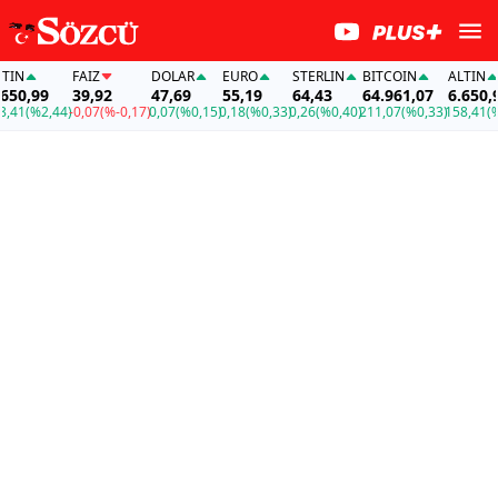
FAİZ
DOLAR
EURO
STERLIN
BITCOIN
ALTIN
99
39,92
47,69
55,19
64,43
64.961,07
6.650,99
%2,44)
-0,07
(%-0,17)
0,07
(%0,15)
0,18
(%0,33)
0,26
(%0,40)
211,07
(%0,33)
158,41
(%2,44)