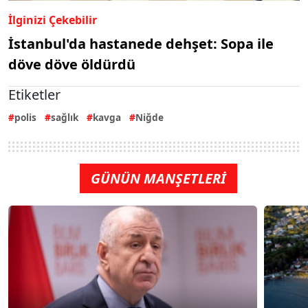
İlginizi Çekebilir
İstanbul'da hastanede dehşet: Sopa ile
döve döve öldürdü
Etiketler
polis
sağlık
kavga
Niğde
GÜNÜN MANŞETLERİ