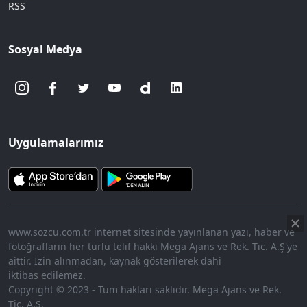
RSS
Sosyal Medya
Uygulamalarımız
www.sozcu.com.tr internet sitesinde yayınlanan yazı, haber ve
fotoğrafların her türlü telif hakkı Mega Ajans ve Rek. Tic. A.Ş'ye
aittir. İzin alınmadan, kaynak gösterilerek dahi
iktibas edilemez.
Copyright © 2023 - Tüm hakları saklıdır. Mega Ajans ve Rek.
Tic. A.Ş.