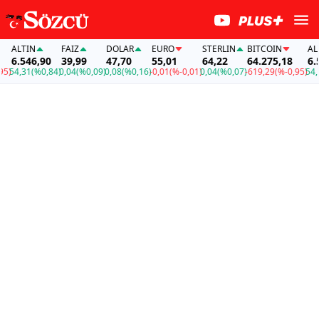
ALTIN
FAİZ
DOLAR
EURO
STERLIN
BITCOIN
ALTIN
6.546,90
39,99
47,70
55,01
64,22
64.275,18
6.546
4,31
(%0,84)
0,04
(%0,09)
0,08
(%0,16)
-0,01
(%-0,01)
0,04
(%0,07)
-619,29
(%-0,95)
54,31
(