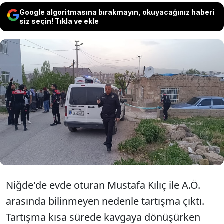
Google algoritmasına bırakmayın, okuyacağınız haberi
siz seçin! Tıkla ve ekle
Niğde'de Mustafa Kılıç, evde otururken
tartıştığı A.Ö. tarafından pompalı tüfekle
başından vurularak ağır yaralandı. A.Ö.,
polis tarafından suç aleti silahla birlikte
yakalandı.
Niğde'de evde oturan Mustafa Kılıç ile A.Ö.
arasında bilinmeyen nedenle tartışma çıktı.
Tartışma kısa sürede kavgaya dönüşürken