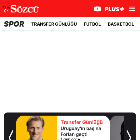
SPOR
TRANSFER GÜNLÜĞÜ
FUTBOL
BASKETBOL
lüğü
Transfer Günlüğü
ışma
Uruguay'ın başına
al
Forlan geçti
1 gün önce