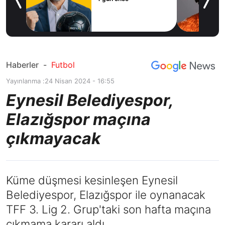
icius
Haberler
-
Futbol
Yayınlanma :
24 Nisan 2024 - 16:55
Eynesil Belediyespor,
Elazığspor maçına
çıkmayacak
Küme düşmesi kesinleşen Eynesil
Belediyespor, Elazığspor ile oynanacak
TFF 3. Lig 2. Grup'taki son hafta maçına
çıkmama kararı aldı.