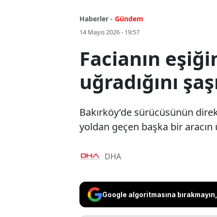
Haberler -
Gündem
14 Mayıs 2026 - 19:57
Facianın eşiği
uğradığını şaş
Bakırköy’de sürücüsünün direks
yoldan geçen başka bir aracın 
DHA
Google algoritmasına bırakmayın, 