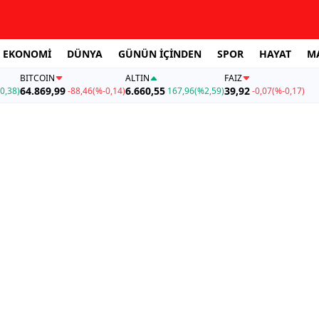
EKONOMİ
DÜNYA
GÜNÜN İÇİNDEN
SPOR
HAYAT
M
BITCOIN
ALTIN
FAİZ
64.869,99
6.660,55
39,92
0,38)
-88,46
(%-0,14)
167,96
(%2,59)
-0,07
(%-0,17)