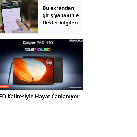
vurdu
Bu ekrandan
giriş yapanın e-
Devlet bilgileri
uçup gidiyor
D Kalitesiyle Hayat Canlanıyor