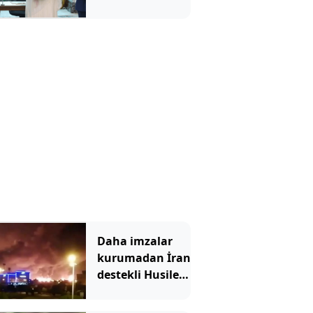
İsrail'i karıştırdı
Daha imzalar
kurumadan İran
destekli Husiler,
Suudi
Arabistan'ı