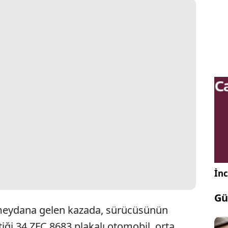
İnc
Gü
meydana gelen kazada, sürücüsünün
iği 34 ZFC 8683 plakalı otomobil, orta