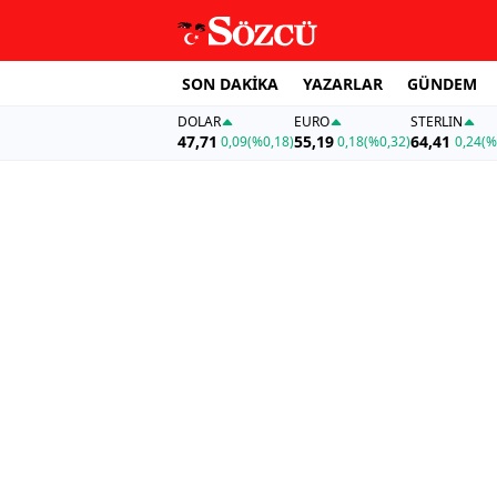
SON DAKİKA
YAZARLAR
GÜNDEM
DOLAR
EURO
STERLIN
47,71
55,19
64,41
0,09
(%0,18)
0,18
(%0,32)
0,24
(%