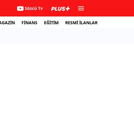
Sözcü Tv
AGAZİN
FİNANS
EĞİTİM
RESMİ İLANLAR