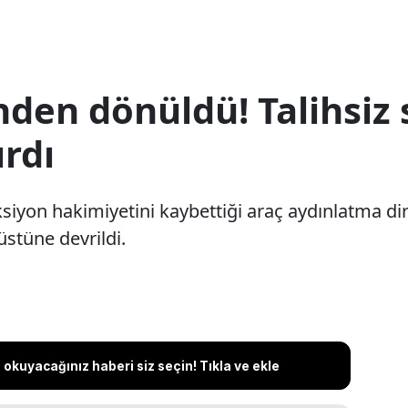
nden dönüldü! Talihsiz
ırdı
iyon hakimiyetini kaybettiği araç aydınlatma dir
üstüne devrildi.
okuyacağınız haberi siz seçin! Tıkla ve ekle