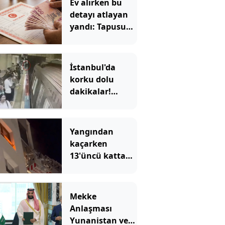
Ev alırken bu
detayı atlayan
yandı: Tapusunu
aldığı evde
oturamıyor
İstanbul'da
korku dolu
dakikalar!
Görme engelli
Enes'in raylara
düştüğü anlar
Yangından
ortaya çıktı
kaçarken
13'üncü kattan
düştü
Mekke
Anlaşması
Yunanistan ve