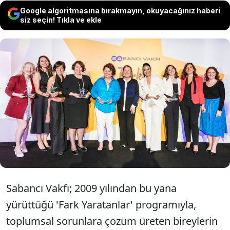
Google algoritmasına bırakmayın, okuyacağınız haberi
siz seçin! Tıkla ve ekle
Yaşadıkları çevrede karşılaştıkları sorunları
çözmek için uğraşan ve topluma cesaret
veren kişileri keşfedip görünür kılan Sabancı
Vakfı Fark Yaratanlar Programı'na bu yıl
kadınlar damga vurdu.
Sabancı Vakfı; 2009 yılından bu yana
yürüttüğü 'Fark Yaratanlar' programıyla,
toplumsal sorunlara çözüm üreten bireylerin