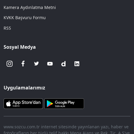
Kamera Aydınlatma Metni
KVKK Başvuru Formu
RSS
Sosyal Medya
Uygulamalarımız
www.sozcu.com.tr internet sitesinde yayınlanan yazı, haber ve
fotoğrafların her türlü telif hakkı Mega Ajans ve Rek. Tic. A.Ş'ye