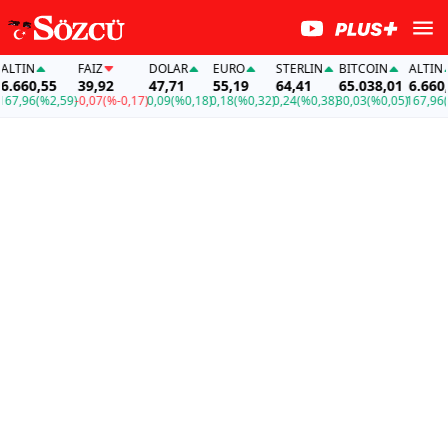
TIN
FAİZ
DOLAR
EURO
STERLIN
BITCOIN
ALTIN
660,55
39,92
47,71
55,19
64,41
65.038,01
6.660,55
,96
(%2,59)
-0,07
(%-0,17)
0,09
(%0,18)
0,18
(%0,32)
0,24
(%0,38)
30,03
(%0,05)
167,96
(%2