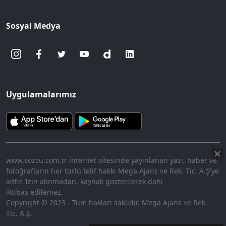
Sosyal Medya
Uygulamalarımız
www.sozcu.com.tr internet sitesinde yayınlanan yazı, haber ve
fotoğrafların her türlü telif hakkı Mega Ajans ve Rek. Tic. A.Ş'ye
aittir. İzin alınmadan, kaynak gösterilerek dahi
iktibas edilemez.
Copyright © 2023 - Tüm hakları saklıdır. Mega Ajans ve Rek.
Tic. A.Ş.
360p
Loaded
:
Sesi
8.14%
Aç