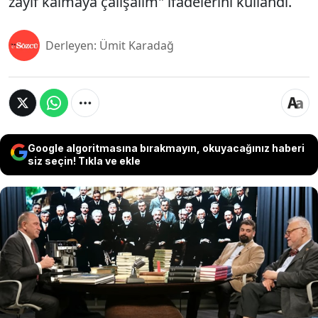
zayıf kalmaya çalışalım" ifadelerini kullandı.
Derleyen: Ümit Karadağ
Google algoritmasına bırakmayın, okuyacağınız haberi
siz seçin! Tıkla ve ekle
Fatih Altaylı'nın Youtube kanalına konuk olan Prof.
Dr. Celal Şengör 50 kilo verdiğini açıkladı. Şengör'e
"Artık yeter" diyen Altaylı, "Bu ilaçları çok fazla
kullanmamak lazım. Obezitenin getirdiği riskleri
ortadan kaldırıyor ama kendisi de bazı riskleri
içinde barındırıyor, zamanla da anlaşılıyor. Yavaş