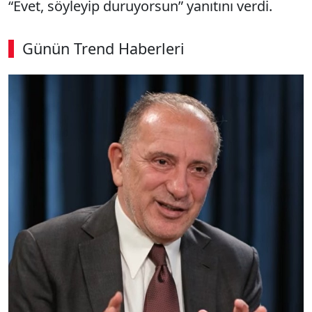
“Evet, söyleyip duruyorsun” yanıtını verdi.
Günün Trend Haberleri
00:02
/ 03:53
Sesi Aç