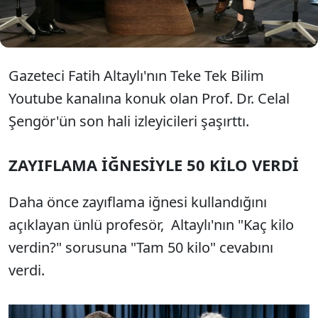
yavaş keselim. Bundan sonra ağzımızı tutarak zayıf
kalmaya çalışalım" ifadelerini kullandı.
Gazeteci Fatih Altaylı'nın Teke Tek Bilim
Youtube kanalına konuk olan Prof. Dr. Celal
Şengör'ün son hali izleyicileri şaşırttı.
ZAYIFLAMA İĞNESİYLE 50 KİLO VERDİ
Daha önce zayıflama iğnesi kullandığını
açıklayan ünlü profesör, Altaylı'nın "Kaç kilo
verdin?" sorusuna "Tam 50 kilo" cevabını
verdi.