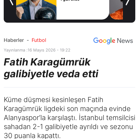
icius
Haberler
-
Futbol
Yayınlanma :
16 Mayıs 2026 - 19:22
Fatih Karagümrük
galibiyetle veda etti
Küme düşmesi kesinleşen Fatih
Karagümrük ligdeki son maçında evinde
Alanyaspor’la karşılaştı. İstanbul temsilcisi
sahadan 2-1 galibiyetle ayrıldı ve sezonu
30 puanla kapattı.