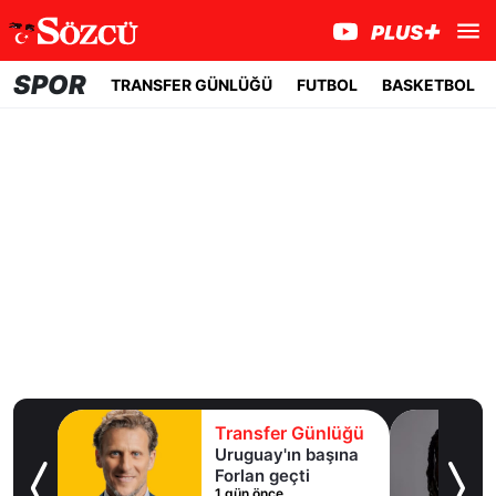
SPOR
TRANSFER GÜNLÜĞÜ
FUTBOL
BASKETBOL
lüğü
Transfer Günlüğü
ışma
Uruguay'ın başına
al
Forlan geçti
1 gün önce