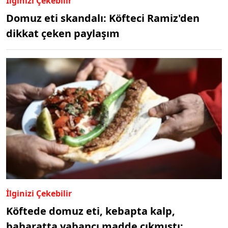
İlginizi Çekebilir
Domuz eti skandalı: Köfteci Ramiz'den
dikkat çeken paylaşım
İlginizi Çekebilir
Köftede domuz eti, kebapta kalp,
baharatta yabancı madde çıkmıştı: