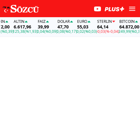
ALTIN
FAİZ
DOLAR
EURO
STERLIN
BITCOIN
A
00
6.617,96
39,99
47,70
55,03
64,14
64.872,00
6
,39)
125,38
(%1,93)
0,04
(%0,09)
0,08
(%0,17)
0,02
(%0,03)
-0,03
(%-0,04)
249,99
(%0,39)
12