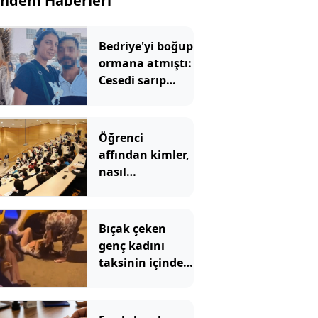
ndem Haberleri
Bedriye'yi boğup
ormana atmıştı:
Cesedi sarıp
kayınvalidesiyle
bir saat sohbet
etmiş
Öğrenci
affından kimler,
nasıl
yararlanabilecek?
İşte detaylar
Bıçak çeken
genç kadını
taksinin içinde
dövüp, yerde
sürüklediler