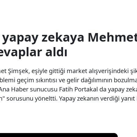
l yapay zekaya Mehmet
evaplar aldı
Şimşek, eşiyle gittiği market alışverişindeki şika
blemi geçim sıkıntısı ve gelir dağılımının bozulm
V Ana Haber sunucusu Fatih Portakal da yapay ze
" sorusunu yöneltti. Yapay zekanın verdiği yanıt i