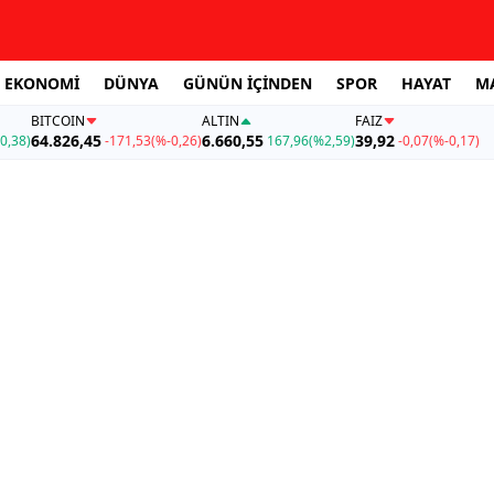
EKONOMİ
DÜNYA
GÜNÜN İÇİNDEN
SPOR
HAYAT
M
BITCOIN
ALTIN
FAİZ
64.826,45
6.660,55
39,92
0,38)
-171,53
(%-0,26)
167,96
(%2,59)
-0,07
(%-0,17)