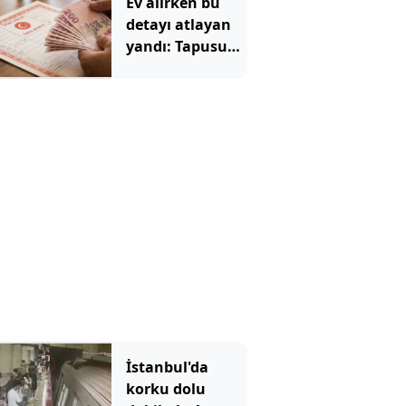
Ev alırken bu
detayı atlayan
yandı: Tapusunu
aldığı evde
oturamıyor
İstanbul'da
korku dolu