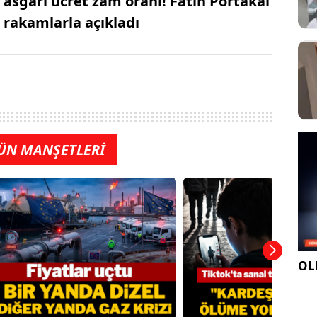
asgari ücret zam oranı! Fatih Portakal
rakamlarla açıkladı
ÜN MANŞETLERİ
OLE