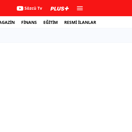
Sözcü Tv
AGAZİN
FİNANS
EĞİTİM
RESMİ İLANLAR