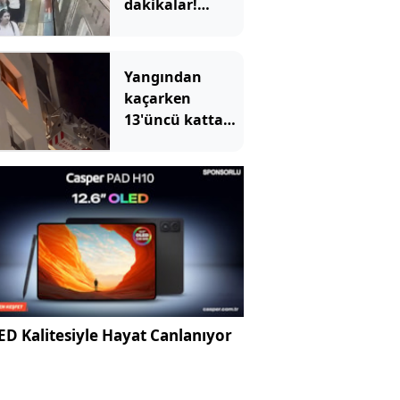
dakikalar!
Görme engelli
Enes'in raylara
düştüğü anlar
Yangından
ortaya çıktı
kaçarken
13'üncü kattan
düştü
D Kalitesiyle Hayat Canlanıyor