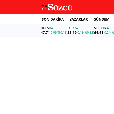
SON DAKİKA
YAZARLAR
GÜNDEM
DOLAR
EURO
STERLIN
47,71
55,19
64,41
0,09
(%0,18)
0,18
(%0,32)
0,24
(%