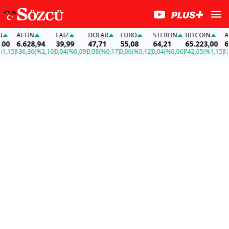
ALTIN
FAİZ
DOLAR
EURO
STERLIN
BITCOIN
ALT
0
6.628,94
39,99
47,71
55,08
64,21
65.223,00
6.6
15)
136,36
(%2,10)
0,04
(%0,09)
0,08
(%0,17)
0,06
(%0,12)
0,04
(%0,06)
742,05
(%1,15)
136,