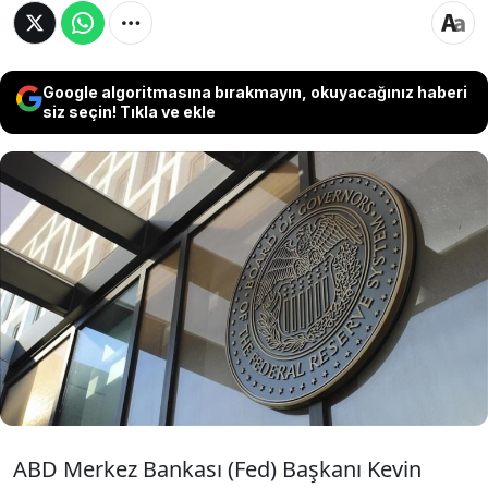
Google algoritmasına bırakmayın, okuyacağınız haberi
siz seçin! Tıkla ve ekle
ABD Merkez Bankası (Fed) Başkanı Kevin Warsh,
enflasyon beklentileri ile enflasyona ilişkin
risklerin son haftalarda gerilediğini belirterek,
“Piyasalardaki oynaklık artmadı, azaldı, tahvil
getirileri yükselmedi, geriledi, enflasyon
beklentileri de düştü.” dedi.
ABD Merkez Bankası (Fed) Başkanı Kevin