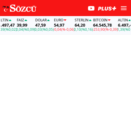
N
FAİZ
DOLAR
EURO
STERLIN
BITCOIN
ALTIN
7,47
39,99
47,59
54,97
64,20
64.545,78
6.497,47
%0,02)
0,04
(%0,09)
0,03
(%0,05)
-0,04
(%-0,06)
0,10
(%0,16)
-253,90
(%-0,39)
1,39
(%0,02)
0