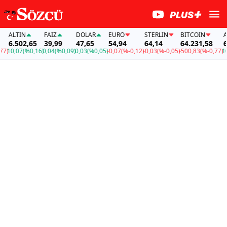
ALTIN
FAİZ
DOLAR
EURO
STERLIN
BITCOIN
ALT
6.502,65
39,99
47,65
54,94
64,14
64.231,58
6.5
10,07
(%0,16)
0,04
(%0,09)
0,03
(%0,05)
-0,07
(%-0,12)
-0,03
(%-0,05)
-500,83
(%-0,77)
10,0