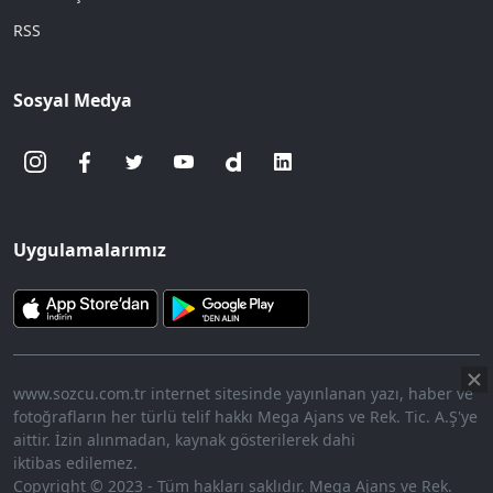
RSS
Sosyal Medya
Uygulamalarımız
www.sozcu.com.tr internet sitesinde yayınlanan yazı, haber ve
fotoğrafların her türlü telif hakkı Mega Ajans ve Rek. Tic. A.Ş'ye
aittir. İzin alınmadan, kaynak gösterilerek dahi
iktibas edilemez.
Copyright © 2023 - Tüm hakları saklıdır. Mega Ajans ve Rek.