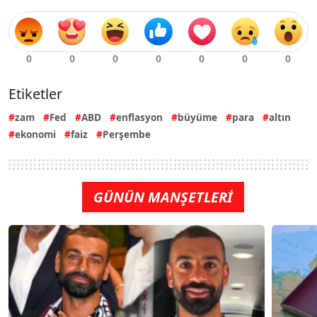
Etiketler
zam
Fed
ABD
enflasyon
büyüme
para
altın
ekonomi
faiz
Perşembe
GÜNÜN MANŞETLERİ