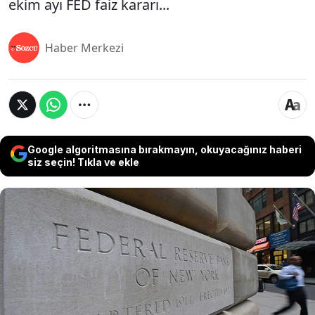
ekim ayı FED faiz kararı...
Haber Merkezi
Google algoritmasına bırakmayın, okuyacağınız haberi
siz seçin! Tıkla ve ekle
Küresel piyasalar, ABD enflasyon verilerinin
açıklanacağı güne odaklanmış durumda. ABD
ekonomisinin "yumuşak iniş" yapabileceğine dair
beklentilerle birlikte piyasalar olumlu bir seyir
izlerken, gözler açıklanacak enflasyon verilerine
çevrildi. Peki, ABD enflasyon verileri ne zaman ve