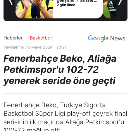
lama
gelişme! Transfer
2 gün önce
iptal oldu
Haberler
-
Basketbol
Yayınlanma :
16 Mayıs 2024 - 20:21
Fenerbahçe Beko, Aliağa
Petkimspor'u 102-72
yenerek seride öne geçti
Fenerbahçe Beko, Türkiye Sigorta
Basketbol Süper Ligi play-off çeyrek final
serisinin ilk maçında Aliağa Petkimspor'u
102-72 mağlup etti.