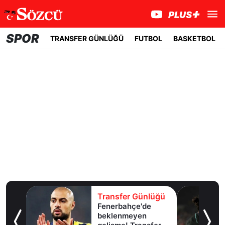
SPOR
TRANSFER GÜNLÜĞÜ
FUTBOL
BASKETBOL
lüğü
Transfer Günlüğü
Fenerbahçe'de
u!
beklenmeyen