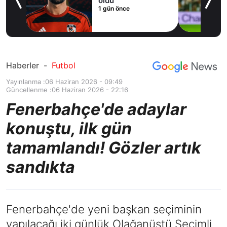
cak
oldu
1 gün önce
Haberler
-
Futbol
Yayınlanma :
06 Haziran 2026 - 09:49
Güncellenme :
06 Haziran 2026 - 22:16
Fenerbahçe'de adaylar
konuştu, ilk gün
tamamlandı! Gözler artık
sandıkta
Fenerbahçe'de yeni başkan seçiminin
yapılacağı iki günlük Olağanüstü Seçimli