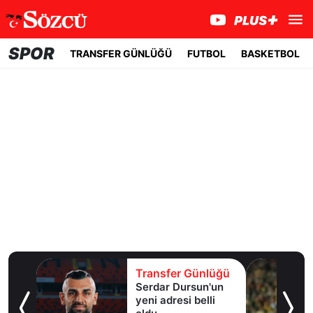
SPOR
TRANSFER GÜNLÜĞÜ
FUTBOL
BASKETBOL
lüğü
Transfer Günlüğü
er
Serdar Dursun'un
k!
yeni adresi belli