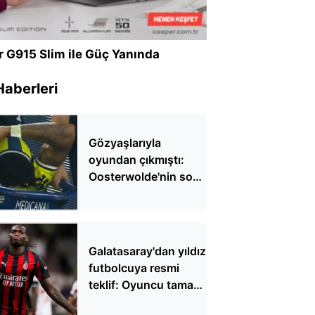
r G915 Slim ile Güç Yanında
Haberleri
Gözyaşlarıyla
oyundan çıkmıştı:
Oosterwolde'nin son
durumu belli oldu
Galatasaray'dan yıldız
futbolcuya resmi
teklif: Oyuncu tamam
sıra kulübünde