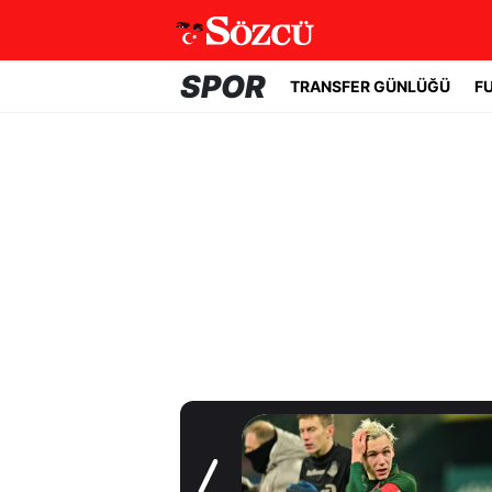
SPOR
TRANSFER GÜNLÜĞÜ
F
Transfer Günlüğü
Batrakov’da ikinci
raunt