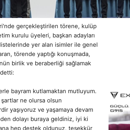
i'nde gerçekleştirilen törene, kulüp
tim kurulu üyeleri, başkan adayları
istelerinde yer alan isimler ile genel
 Saran, törende yaptığı konuşmada,
ün birlik ve beraberliği sağlamak
detti:
lerle bayram kutlamaktan mutluyum.
artlar ne olursa olsun
rdir yaşıyoruz ve yaşamaya devam
en dolayı buraya geldiniz, iyi ki
bana hep destek oldunuz, teşekkür