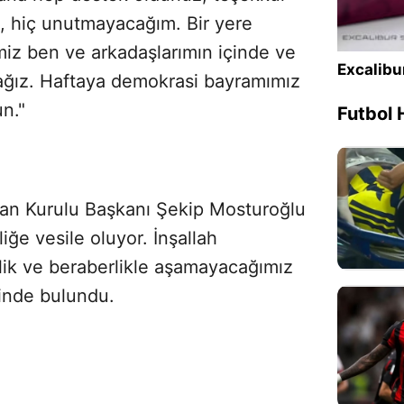
i, hiç unutmayacağım. Bir yere
iz ben ve arkadaşlarımın içinde ve
Excalibu
ağız. Haftaya demokrasi bayramımız
un."
Futbol 
an Kurulu Başkanı Şekip Mosturoğlu
liğe vesile oluyor. İnşallah
rlik ve beraberlikle aşamayacağımız
inde bulundu.