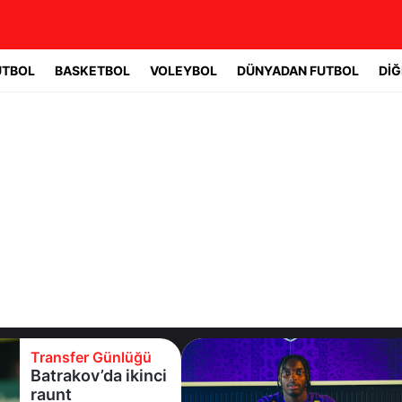
UTBOL
BASKETBOL
VOLEYBOL
DÜNYADAN FUTBOL
DİĞ
Transfer Günlüğü
Eyüpspor yeni
forvetini açıkladı