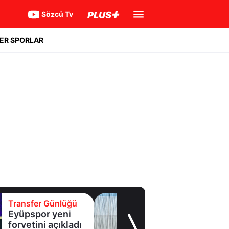
Sözcü Tv
ER SPORLAR
Transfer Günlüğü
Samsunspor'a
Malili orta saha