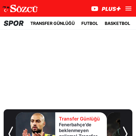
SPOR
TRANSFER GÜNLÜĞÜ
FUTBOL
BASKETBOL
lüğü
Transfer Günlüğü
Fenerbahçe'de
u!
beklenmeyen