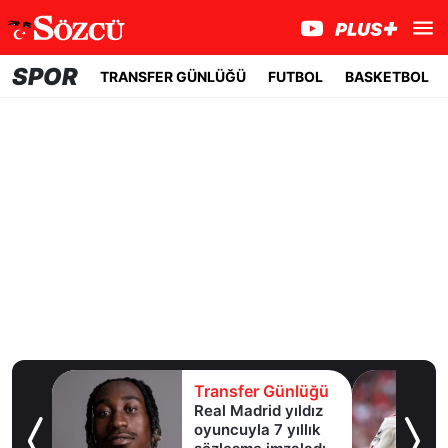
SPOR
TRANSFER GÜNLÜĞÜ
FUTBOL
BASKETBOL
lüğü
Transfer Günlüğü
şına
Real Madrid yıldız
oyuncuyla 7 yıllık