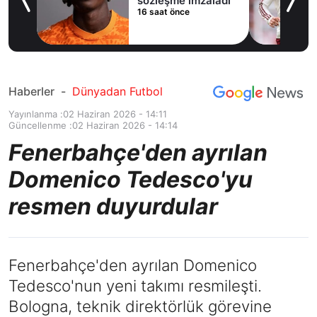
sözleşme imzaladı
16 saat önce
Haberler
-
Dünyadan Futbol
Yayınlanma :
02 Haziran 2026 - 14:11
Güncellenme :
02 Haziran 2026 - 14:14
Fenerbahçe'den ayrılan
Domenico Tedesco'yu
resmen duyurdular
Fenerbahçe'den ayrılan Domenico
Tedesco'nun yeni takımı resmileşti.
Bologna, teknik direktörlük görevine