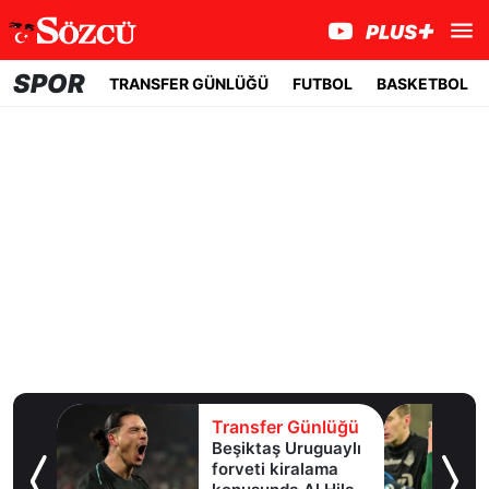
SPOR
TRANSFER GÜNLÜĞÜ
FUTBOL
BASKETBOL
lüğü
Transfer Günlüğü
e
Beşiktaş Uruguaylı
forveti kiralama