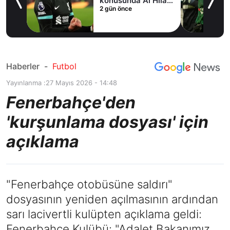
fer
konusunda Al Hilal
2 gün önce
ile anlaştı! Adım
adım Nunez
Haberler
-
Futbol
Yayınlanma :
27 Mayıs 2026 - 14:48
Fenerbahçe'den
'kurşunlama dosyası' için
açıklama
"Fenerbahçe otobüsüne saldırı"
dosyasının yeniden açılmasının ardından
sarı lacivertli kulüpten açıklama geldi:
Fenerbahçe Kulübü: "Adalet Bakanımız