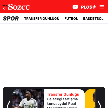
SPOR
TRANSFER GÜNLÜĞÜ
FUTBOL
BASKETBOL
lüğü
Transfer Günlüğü
Geleceği tartışma
aha
konusuydu! Real