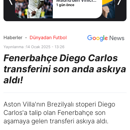
Madrid'den Vinicius
1 gün önce
Junior kararı
Haberler
-
Dünyadan Futbol
Yayınlanma :
14 Ocak 2025 - 13:26
Fenerbahçe Diego Carlos
transferini son anda askıya
aldı!
Aston Villa'nın Brezilyalı stoperi Diego
Carlos'a talip olan Fenerbahçe son
aşamaya gelen transferi askıya aldı.