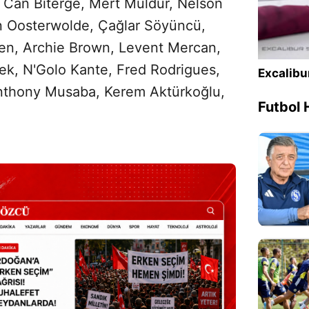
 Can Biterge, Mert Müldür, Nelson
n Oosterwolde, Çağlar Söyüncü,
gen, Archie Brown, Levent Mercan,
ek, N'Golo Kante, Fred Rodrigues,
Excalibu
nthony Musaba, Kerem Aktürkoğlu,
Futbol 