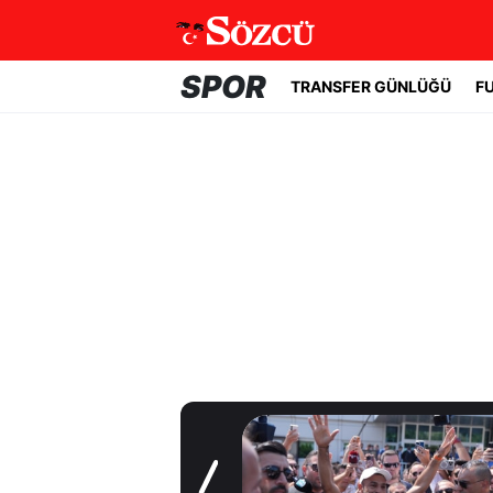
SPOR
TRANSFER GÜNLÜĞÜ
F
Transfer Günlüğü
Yıldız oyuncudan
Fenerbahçe'ye