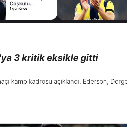
Coşkulu
1 gün önce
karşılama
 3 kritik eksikle gitti
açı kamp kadrosu açıklandı. Ederson, Dorg