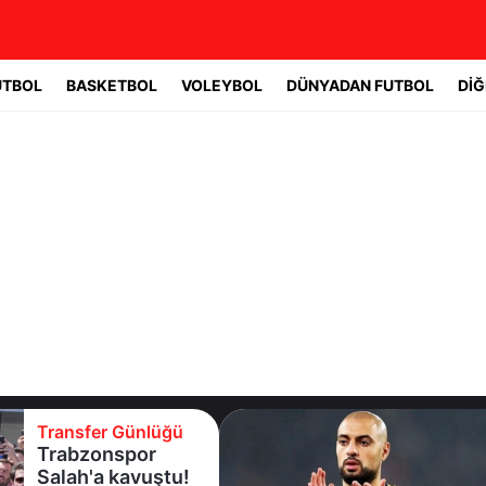
UTBOL
BASKETBOL
VOLEYBOL
DÜNYADAN FUTBOL
DİĞ
Transfer Günlüğü
Trabzonspor
Salah'a kavuştu!