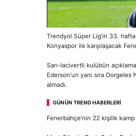
Trendyol Süper Lig'in 33. ha
Konyaspor ile karşılaşacak Fen
Sarı-lacivertli kulübün açıklama
Ederson'un yanı sıra Dorgeles 
ABERİ OKU
➜
almadı.
GÜNÜN TREND HABERLERI
Fenerbahçe'nin 22 kişilik kamp 
SÖZCÜ SON DAKİKA