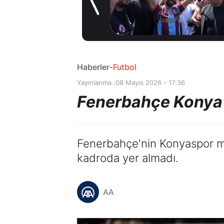
müjde! Ayrılmak
1 gün önce
istiyor
Haberler
-
Futbol
Yayınlanma :
08 Mayıs 2026 - 17:36
Fenerbahçe Konya'ya
Fenerbahçe'nin Konyaspor m
kadroda yer almadı.
AA