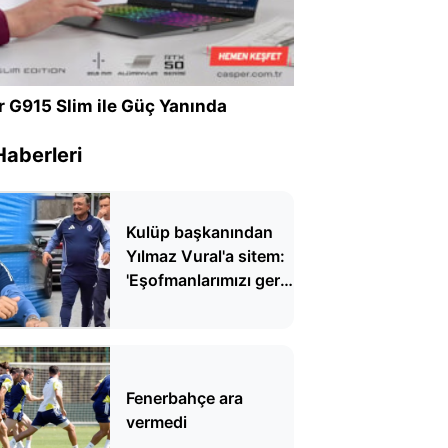
r G915 Slim ile Güç Yanında
Haberleri
Kulüp başkanından
Yılmaz Vural'a sitem:
'Eşofmanlarımızı geri
gönder'
Fenerbahçe ara
vermedi