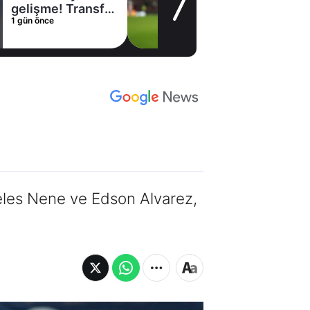
gelişme! Transfer
1 gün önce
iptal oldu
eles Nene ve Edson Alvarez,