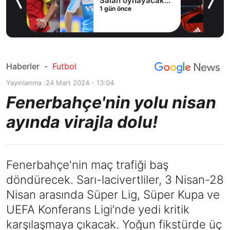
Salah oynayacak
1 gün önce
an
mı?
Haberler
-
Futbol
Yayınlanma :
24 Mart 2024 - 13:04
Fenerbahçe'nin yolu nisan
ayında virajla dolu!
Fenerbahçe'nin maç trafiği baş
döndürecek. Sarı-lacivertliler, 3 Nisan-28
Nisan arasında Süper Lig, Süper Kupa ve
UEFA Konferans Ligi’nde yedi kritik
karşılaşmaya çıkacak. Yoğun fikstürde üç