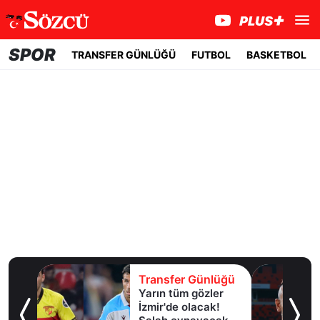
SPOR
TRANSFER GÜNLÜĞÜ
FUTBOL
BASKETBOL
lüğü
Transfer Günlüğü
Yarın tüm gözler
esi!
İzmir'de olacak!