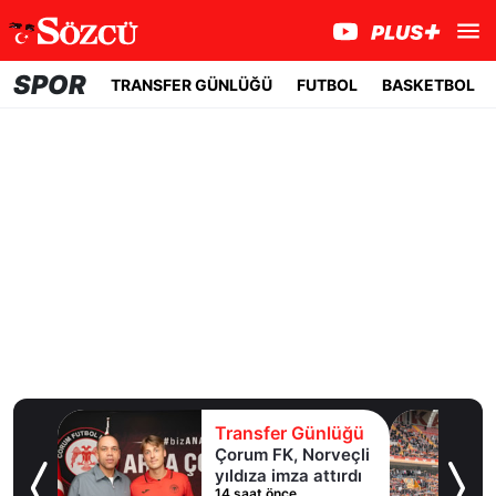
SPOR
TRANSFER GÜNLÜĞÜ
FUTBOL
BASKETBOL
lüğü
Transfer Günlüğü
ol
Çorum FK, Norveçli
inde
yıldıza imza attırdı
14 saat önce