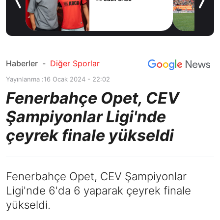
e’ye
Haberler
-
Diğer Sporlar
Yayınlanma :
16 Ocak 2024 - 22:02
Fenerbahçe Opet, CEV
Şampiyonlar Ligi'nde
çeyrek finale yükseldi
Fenerbahçe Opet, CEV Şampiyonlar
Ligi'nde 6'da 6 yaparak çeyrek finale
yükseldi.