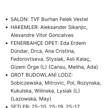
SALON: TVF Burhan Felek Vestel
HAKEMLER: Aleksander Sikanjic,
Alexandre Vitor Goncalves
FENERBAHÇE OPET: Eda Erdem
Dündar, Drca, Ana Cristina,
Fedorovtseva, Stysiak, Aslı Kalaç,
Gizem Örge (L) (Cansu, Meliha, Ada)
GROT BUDOWLANİ LODZ:
Sobiczewska, Mitrovic, Pol, Rozynska,
Kukulska, Wilinska, Lysiak (L)
(Lazowska, May)
SETLER: 25-20, 25-19, 25-17