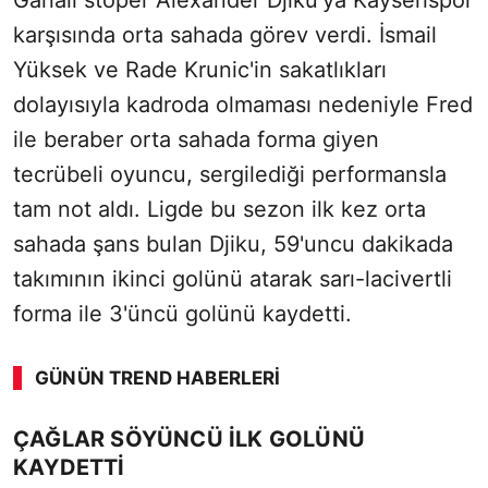
Ganalı stoper Alexander Djiku'ya Kayserispor
karşısında orta sahada görev verdi. İsmail
Yüksek ve Rade Krunic'in sakatlıkları
dolayısıyla kadroda olmaması nedeniyle Fred
ile beraber orta sahada forma giyen
tecrübeli oyuncu, sergilediği performansla
tam not aldı. Ligde bu sezon ilk kez orta
sahada şans bulan Djiku, 59'uncu dakikada
takımının ikinci golünü atarak sarı-lacivertli
forma ile 3'üncü golünü kaydetti.
GÜNÜN TREND HABERLERI
00:02
/ 09:15
ÇAĞLAR SÖYÜNCÜ İLK GOLÜNÜ
Sesi Aç
KAYDETTİ