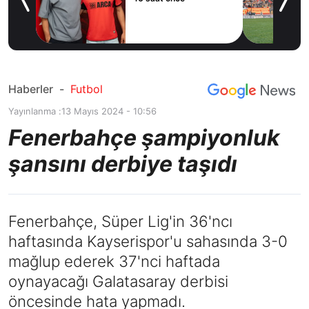
e’ye
Haberler
-
Futbol
Yayınlanma :
13 Mayıs 2024 - 10:56
Fenerbahçe şampiyonluk
şansını derbiye taşıdı
Fenerbahçe, Süper Lig'in 36'ncı
haftasında Kayserispor'u sahasında 3-0
mağlup ederek 37'nci haftada
oynayacağı Galatasaray derbisi
öncesinde hata yapmadı.