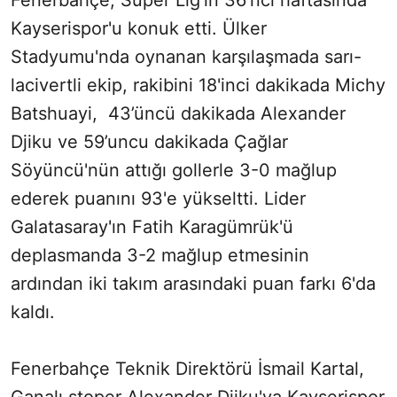
Fenerbahçe, Süper Lig'in 36'ncı haftasında
Kayserispor'u konuk etti. Ülker
Stadyumu'nda oynanan karşılaşmada sarı-
lacivertli ekip, rakibini 18'inci dakikada Michy
Batshuayi, 43’üncü dakikada Alexander
Djiku ve 59’uncu dakikada Çağlar
Söyüncü'nün attığı gollerle 3-0 mağlup
ederek puanını 93'e yükseltti. Lider
Galatasaray'ın Fatih Karagümrük'ü
deplasmanda 3-2 mağlup etmesinin
ardından iki takım arasındaki puan farkı 6'da
kaldı.
Fenerbahçe Teknik Direktörü İsmail Kartal,