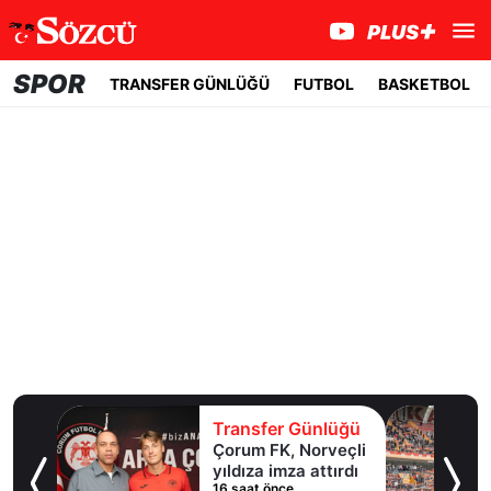
SPOR
TRANSFER GÜNLÜĞÜ
FUTBOL
BASKETBOL
lüğü
Transfer Günlüğü
ol
Çorum FK, Norveçli
inde
yıldıza imza attırdı
16 saat önce