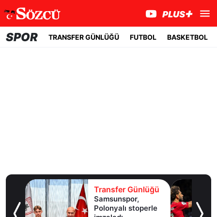
SPOR
TRANSFER GÜNLÜĞÜ
FUTBOL
BASKETBOL
lüğü
Transfer Günlüğü
Samsunspor,
Polonyalı stoperle