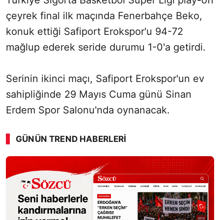
Türkiye Sigorta Basketbol Süper Ligi play-off
çeyrek final ilk maçında Fenerbahçe Beko,
konuk ettiği Safiport Erokspor'u 94-72
mağlup ederek seride durumu 1-0'a getirdi.
Serinin ikinci maçı, Safiport Erokspor'un ev
sahipliğinde 29 Mayıs Cuma günü Sinan
Erdem Spor Salonu'nda oynanacak.
GÜNÜN TREND HABERLERI
00:01
/ 09:08
Sesi Aç