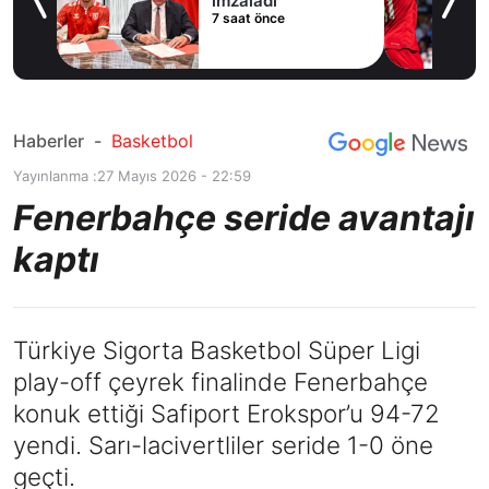
imzaladı
7 saat önce
du
Haberler
-
Basketbol
Yayınlanma :
27 Mayıs 2026 - 22:59
Fenerbahçe seride avantajı
kaptı
Türkiye Sigorta Basketbol Süper Ligi
play-off çeyrek finalinde Fenerbahçe
konuk ettiği Safiport Erokspor’u 94-72
yendi. Sarı-lacivertliler seride 1-0 öne
geçti.