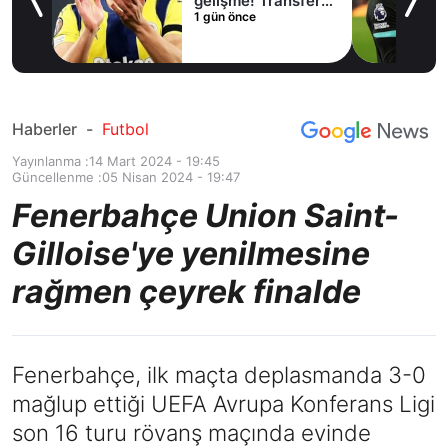
lama
gelişme! Transfer
1 gün önce
iptal oldu
Haberler
-
Futbol
Yayınlanma :
14 Mart 2024 - 19:45
Güncellenme :
05 Nisan 2024 - 19:47
Fenerbahçe Union Saint-
Gilloise'ye yenilmesine
rağmen çeyrek finalde
Fenerbahçe, ilk maçta deplasmanda 3-0
mağlup ettiği UEFA Avrupa Konferans Ligi
son 16 turu rövanş maçında evinde