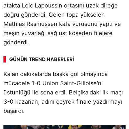
atakta Loic Lapoussin ortasını uzak direğe
doğru gönderdi. Gelen topa yükselen
Mathias Rasmussen kafa vuruşunu yaptı ve
meşin yuvarlağı sağ üst köşeden filelere
gönderdi.
GÜNÜN TREND HABERLERI
Kalan dakikalarda başka gol olmayınca
SÖZCÜ SON DAKİKA
mücadele 1-0 Union Saint-Gilloise'ni
üstünlüğü ile sona erdi. Belçika'daki ilk maçı
3-0 kazanan, adını çeyrek finale yazdırmayı
başardı.