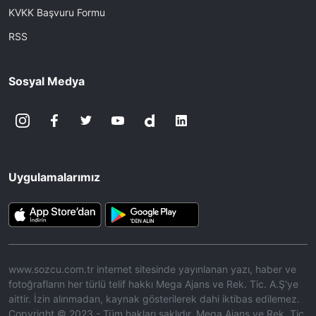
KVKK Başvuru Formu
RSS
Sosyal Medya
Uygulamalarımız
www.sozcu.com.tr internet sitesinde yayınlanan yazı, haber ve
fotoğrafların her türlü telif hakkı Mega Ajans ve Rek. Tic. A.Ş'ye
aittir. İzin alınmadan, kaynak gösterilerek dahi iktibas edilemez.
Copyright © 2023 - Tüm hakları saklıdır. Mega Ajans ve Rek. Tic.