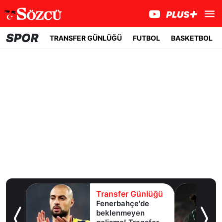
SPOR
TRANSFER GÜNLÜĞÜ
FUTBOL
BASKETBOL
lüğü
Transfer Günlüğü
Fenerbahçe'de
u!
beklenmeyen