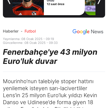
cak
oldu
12 saat önce
Haberler
-
Futbol
Yayınlanma :
08 Ocak 2025 - 09:19
Güncellenme :
08 Ocak 2025 - 09:33
Fenerbahçe'ye 43 milyon
Euro'luk duvar
Mourinho’nun talebiyle stoper hattını
yenilemek isteyen sarı-lacivertliler
Lens’in 25 milyon Euro’luk yıldızı Kevin
Danso ve Udinese’de forma giyen 18