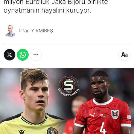
milyon Euro’luk Jaka Bijol’ü birlikte
oynatmanın hayalini kuruyor.
İrfan YİRMİBEŞ