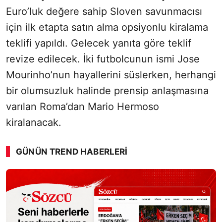
Euro’luk değere sahip Sloven savunmacısı
için ilk etapta satın alma opsiyonlu kiralama
teklifi yapıldı. Gelecek yanıta göre teklif
revize edilecek. İki futbolcunun ismi Jose
Mourinho’nun hayallerini süslerken, herhangi
bir olumsuzluk halinde prensip anlaşmasına
varılan Roma’dan Mario Hermoso
kiralanacak.
GÜNÜN TREND HABERLERI
00:01
/ 08:15
Sesi Aç