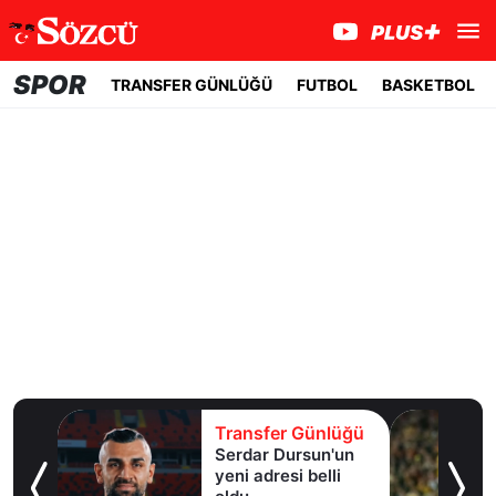
SPOR
TRANSFER GÜNLÜĞÜ
FUTBOL
BASKETBOL
lüğü
Transfer Günlüğü
er
Serdar Dursun'un
k!
yeni adresi belli