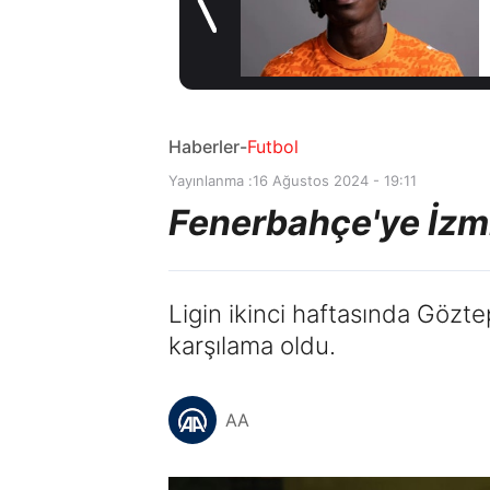
sözleşme
8 saat önce
imzaladı
Haberler
-
Futbol
Yayınlanma :
16 Ağustos 2024 - 19:11
Fenerbahçe'ye İzm
Ligin ikinci haftasında Göz
karşılama oldu.
AA