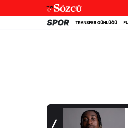
SPOR
TRANSFER GÜNLÜĞÜ
F
Transfer Günlüğü
Real Madrid yıldız
oyuncuyla 7 yıllık