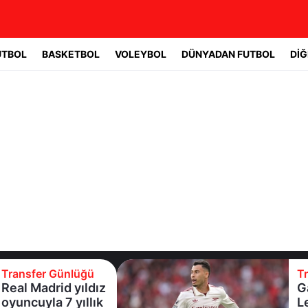
UTBOL
BASKETBOL
VOLEYBOL
DÜNYADAN FUTBOL
DİĞ
Transfer Günlüğü
Galatasaray
Leao'nun