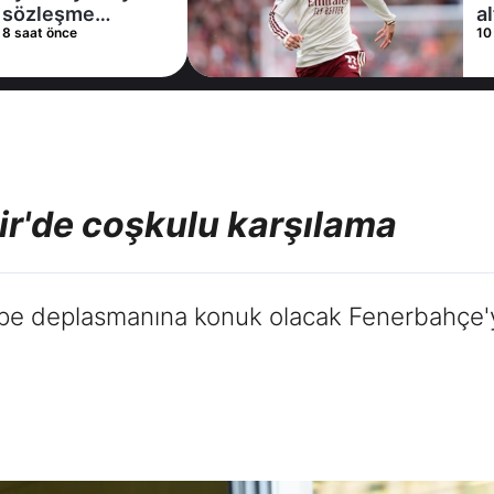
alternatifini
10 saat önce
Arsenal'de buldu
ir'de coşkulu karşılama
tepe deplasmanına konuk olacak Fenerbahçe'