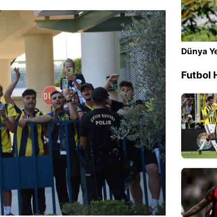
Sesi Aç
Dünya Ye
Futbol 