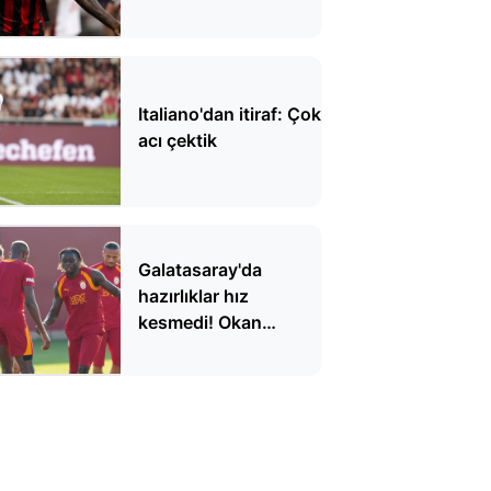
Italiano'dan itiraf: Çok
acı çektik
Galatasaray'da
hazırlıklar hız
kesmedi! Okan
Buruk'tan taktik
detaylar