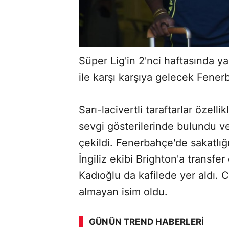
Süper Lig'in 2'nci haftasında y
ile karşı karşıya gelecek Fener
Sarı-lacivertli taraftarlar özell
sevgi gösterilerinde bulundu ve 
çekildi. Fenerbahçe'de sakatlığı
İngiliz ekibi Brighton'a transf
Kadıoğlu da kafilede yer aldı. 
almayan isim oldu.
ABERİ OKU
➜
GÜNÜN TREND HABERLERI
00:02
/ 09:08