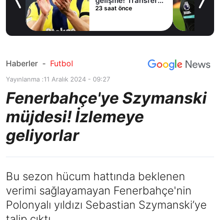
lama
gelişme! Transfer
23 saat önce
iptal oldu
Haberler
-
Futbol
Yayınlanma :
11 Aralık 2024 - 09:27
Fenerbahçe'ye Szymanski
müjdesi! İzlemeye
geliyorlar
Bu sezon hücum hattında beklenen
verimi sağlayamayan Fenerbahçe'nin
Polonyalı yıldızı Sebastian Szymanski’ye
talip çıktı.