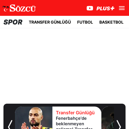
SPOR
TRANSFER GÜNLÜĞÜ
FUTBOL
BASKETBOL
lüğü
Transfer Günlüğü
Fenerbahçe'de
u!
beklenmeyen