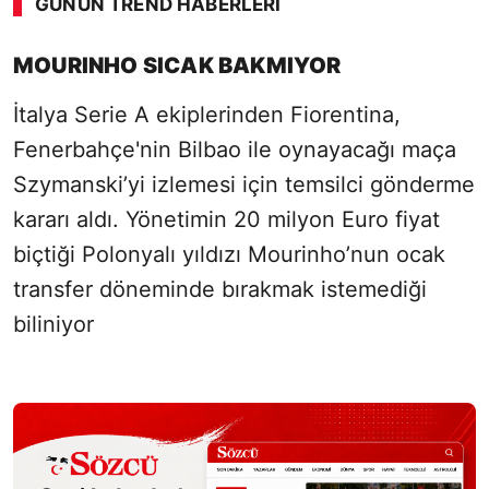
GÜNÜN TREND HABERLERI
SÖZCÜ SON DAKİKA
MOURINHO SICAK BAKMIYOR
İtalya Serie A ekiplerinden Fiorentina,
Fenerbahçe'nin Bilbao ile oynayacağı maça
Szymanski’yi izlemesi için temsilci gönderme
kararı aldı. Yönetimin 20 milyon Euro fiyat
biçtiği Polonyalı yıldızı Mourinho’nun ocak
transfer döneminde bırakmak istemediği
biliniyor