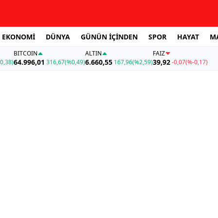
EKONOMİ
DÜNYA
GÜNÜN İÇİNDEN
SPOR
HAYAT
M
BITCOIN
ALTIN
FAİZ
64.996,01
6.660,55
39,92
0,38)
316,67
(%0,49)
167,96
(%2,59)
-0,07
(%-0,17)