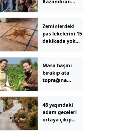
Kazandıran
UniChallenge+
12. Dönemini
Tamamladı
Zeminlerdeki
pas lekelerini 15
dakikada yok
ediyor:
Mutfaktaki 2
malzeme yeterli
Masa başını
bırakıp ata
toprağına
döndüler:
Üniversiteli iki
kardeş şimdi
48 yaşındaki
herkese ilham
adam geceleri
oluyor
ortaya çıkıp
etrafa leş
bırakıyordu: