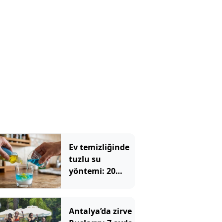
Nedeni tüm
mahalleyi
şaşırttı
Ev temizliğinde
tuzlu su
yöntemi: 20
yıllık ev
hanımları bile
deniyor
Antalya’da zirve