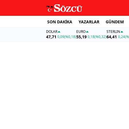
SON DAKİKA
YAZARLAR
GÜNDEM
DOLAR
EURO
STERLIN
47,71
55,19
64,41
0,09
(%0,18)
0,18
(%0,32)
0,24
(%