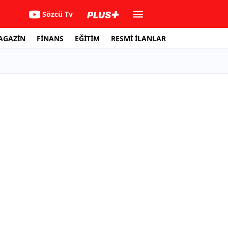
Sözcü Tv
AGAZİN
FİNANS
EĞİTİM
RESMİ İLANLAR