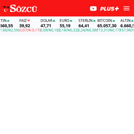
N
FAİZ
DOLAR
EURO
STERLIN
BITCOIN
ALTIN
0,55
39,92
47,71
55,19
64,41
65.057,30
6.660,55
6
(%2,59)
-0,07
(%-0,17)
0,09
(%0,18)
0,18
(%0,32)
0,24
(%0,38)
113,31
(%0,17)
167,96
(%2,5