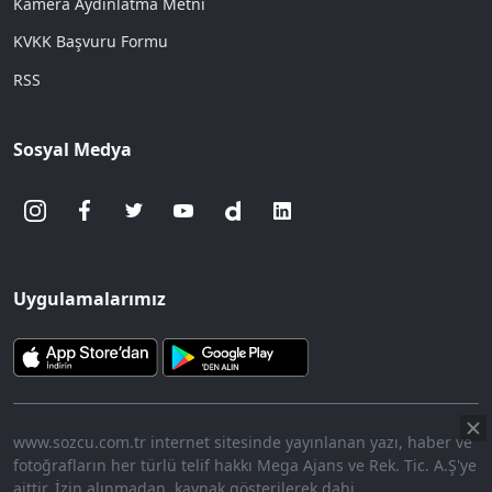
Kamera Aydınlatma Metni
KVKK Başvuru Formu
RSS
Sosyal Medya
Uygulamalarımız
www.sozcu.com.tr internet sitesinde yayınlanan yazı, haber ve
fotoğrafların her türlü telif hakkı Mega Ajans ve Rek. Tic. A.Ş'ye
aittir. İzin alınmadan, kaynak gösterilerek dahi