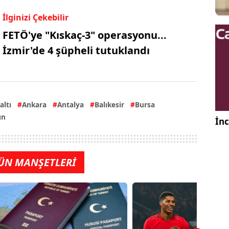
İlginizi Çekebilir
FETÖ'ye "Kıskaç-3" operasyonu...
İzmir'de 4 şüpheli tutuklandı
altı
Ankara
Antalya
Balıkesir
Bursa
ın
İnc
ÜN MANŞETLERİ