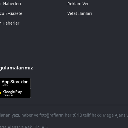
r Haberleri
Reklam Ver
cü E-Gazete
Vefat İlanları
 Haberler
gulamalarımız
nan yazı, haber ve fotoğrafların her türlü telif hakkı Mega Ajans ve 
ga Ajans ve Rek. Tic. A.Ş.