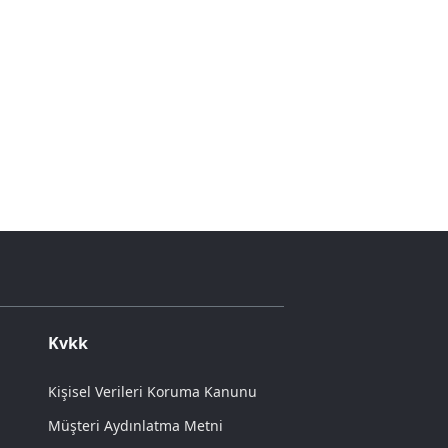
Kvkk
Kişisel Verileri Koruma Kanunu
Müşteri Aydınlatma Metni