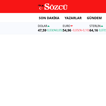
SON DAKİKA
YAZARLAR
GÜNDEM
DOLAR
EURO
STERLIN
47,59
54,96
64,16
0,03
(%0,05)
-0,05
(%-0,10)
0,07
(