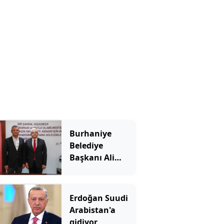
Burhaniye
Belediye
Başkanı Ali
Kemal Deveciler
Yeni Parti'ye
katıldı
Erdoğan Suudi
Arabistan'a
gidiyor