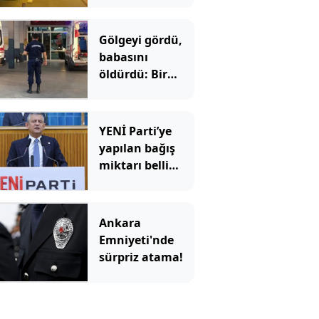
Gölgeyi gördü,
babasını
öldürdü: Bir
anlık hata
faciaya dönüştü
YENİ Parti’ye
yapılan bağış
miktarı belli
oldu
Ankara
Emniyeti'nde
sürpriz atama!