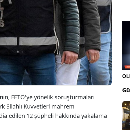
Konya merkezli 8 ilde, Fetullahçı Terör
Örgütü'ne (FETÖ) yönelik operasyonda 9 zanlı
gözaltına alındı.
OLE
Gü
nın, FETÖ'ye yönelik soruşturmaları
k Silahlı Kuvvetleri mahrem
dia edilen 12 şüpheli hakkında yakalama