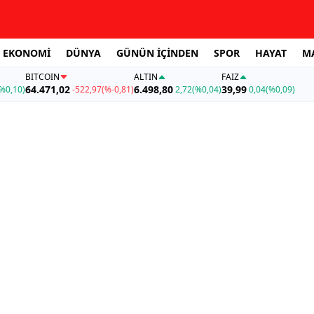
EKONOMİ
DÜNYA
GÜNÜN İÇİNDEN
SPOR
HAYAT
M
BITCOIN
ALTIN
FAİZ
64.471,02
6.498,80
39,99
%0,10)
-522,97
(%-0,81)
2,72
(%0,04)
0,04
(%0,09)