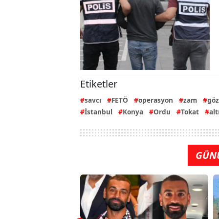
Etiketler
savcı
FETÖ
operasyon
zam
göz
İstanbul
Konya
Ordu
Tokat
alt
GÜN