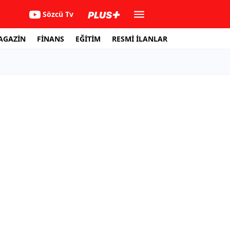
Sözcü Tv
AGAZİN
FİNANS
EĞİTİM
RESMİ İLANLAR