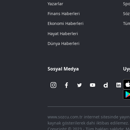
Yazarlar
Spo
Finans Haberleri
Söz
Ekonomi Haberleri
Tüm
Hayat Haberleri
Dünya Haberleri
Sosyal Medya
Uy
www.sozcu.com.tr internet sitesinde yayınla
kaynak gösterilerek dahi iktibas edilemez.
Copyright © 2023 - Tüm hakları saklıdır. Me