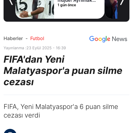
irdi
müjde! Ayrılmak
1 gün önce
istiyor
Haberler
-
Futbol
Yayınlanma :
23 Eylül 2025 - 16:39
FIFA'dan Yeni
Malatyaspor'a puan silme
cezası
FIFA, Yeni Malatyaspor'a 6 puan silme
cezası verdi