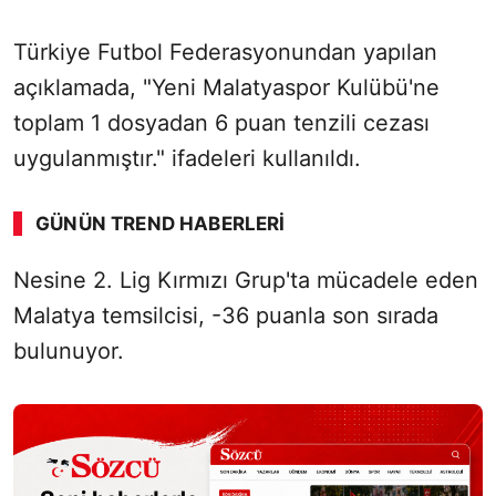
Türkiye Futbol Federasyonundan yapılan
açıklamada, "Yeni Malatyaspor Kulübü'ne
toplam 1 dosyadan 6 puan tenzili cezası
uygulanmıştır." ifadeleri kullanıldı.
GÜNÜN TREND HABERLERI
00:01
/ 09:08
Nesine 2. Lig Kırmızı Grup'ta mücadele eden
Sesi Aç
Malatya temsilcisi, -36 puanla son sırada
bulunuyor.