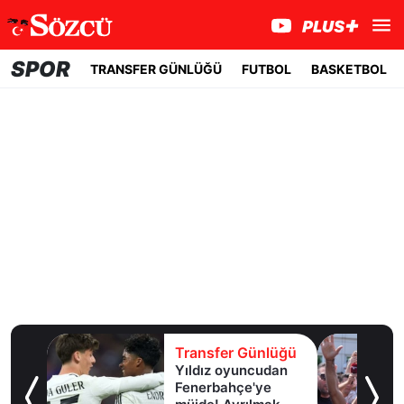
SPOR
TRANSFER GÜNLÜĞÜ
FUTBOL
BASKETBOL
lüğü
Transfer Günlüğü
girdi,
Yıldız oyuncudan
ir
Fenerbahçe'ye