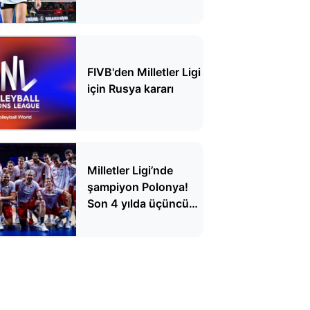
Karakurt'tan kötü
haber
FIVB'den Milletler Ligi
için Rusya kararı
Milletler Ligi’nde
şampiyon Polonya!
Son 4 yılda üçüncü
şampiyonluk