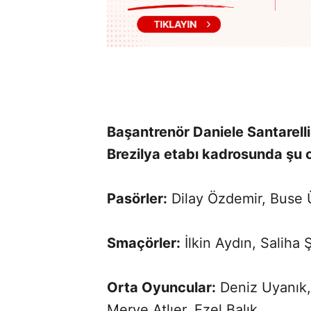
Başantrenör Daniele Santarelli
Brezilya etabı kadrosunda şu 
Pasörler:
Dilay Özdemir, Buse 
Smaçörler:
İlkin Aydın, Saliha
Orta Oyuncular:
Deniz Uyanık,
Merve Atlıer, Ezel Balık