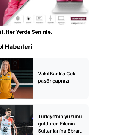
if, Her Yerde Seninle.
l Haberleri
VakıfBank'a Çek
pasör çaprazı
Türkiye'nin yüzünü
güldüren Filenin
Sultanları'na Ebrar