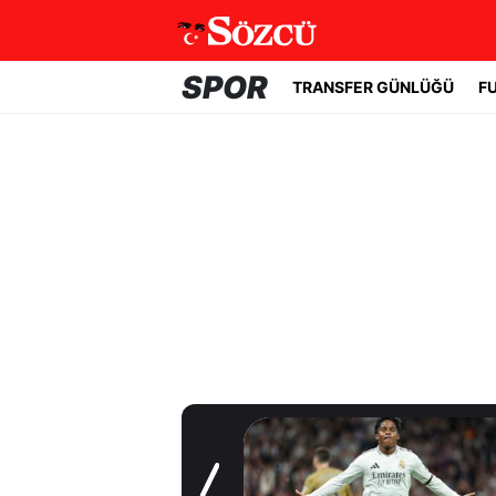
SPOR
TRANSFER GÜNLÜĞÜ
F
Transfer Günlüğü
Beşiktaş'ta acil
golcü planı