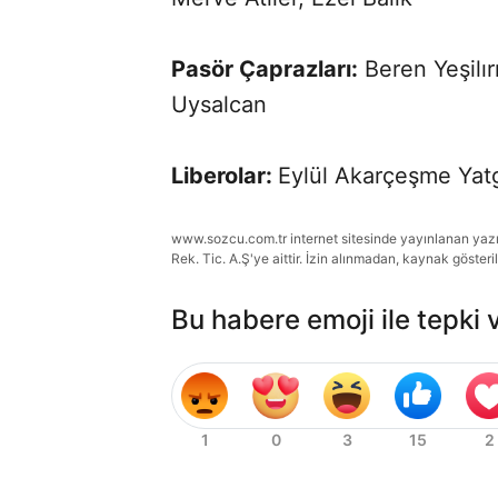
Pasör Çaprazları:
Beren Yeşilı
Uysalcan
Liberolar:
Eylül Akarçeşme Yatg
www.sozcu.com.tr internet sitesinde yayınlanan yazı, 
Rek. Tic. A.Ş'ye aittir. İzin alınmadan, kaynak gösteri
Bu habere emoji ile tepki 