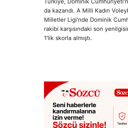
Türkiye, Dominik Cumhuriyeti'n
da kazandı. A Milli Kadın Vole
Milletler Ligi'nde Dominik Cumh
rakibi karşısındaki son yenilgi
1'lik skorla almıştı.