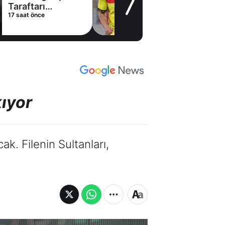
Taraftarı
17 saat önce
heyecanlandıran
hamle
kıyor
ak. Filenin Sultanları,