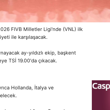
026 FIVB Milletler Ligi'nde (VNL) ilk
eti ile karşılaşacak.
ynayacak ay-yıldızlı ekip, başkent
ye TSİ 19.00'da çıkacak.
yrıca Hollanda, İtalya ve
Sesi Aç
gelecek.