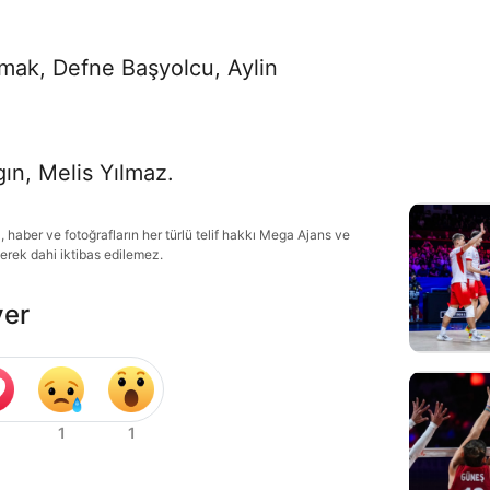
rmak, Defne Başyolcu, Aylin
ın, Melis Yılmaz.
haber ve fotoğrafların her türlü telif hakkı Mega Ajans ve
lerek dahi iktibas edilemez.
ver