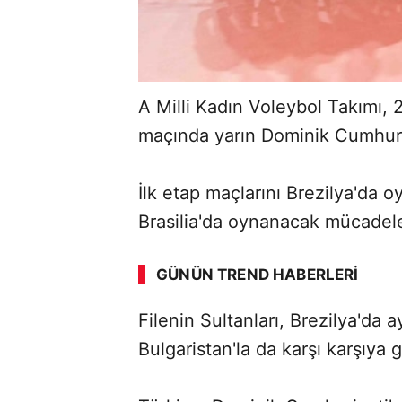
A Milli Kadın Voleybol Takımı, 2
maçında yarın Dominik Cumhuriy
İlk etap maçlarını Brezilya'da o
ABERİ OKU
➜
Brasilia'da oynanacak mücadele
GÜNÜN TREND HABERLERI
00:02
/ 08:43
Filenin Sultanları, Brezilya'da a
Bulgaristan'la da karşı karşıya 