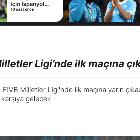
için İspanyol
10 saat önce
deviyle masaya
oturdu!
illetler Ligi’nde ilk maçına çı
 FIVB Milletler Ligi'nde ilk maçına yarın çıkac
 karşıya gelecek.