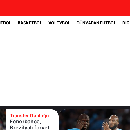
UTBOL
BASKETBOL
VOLEYBOL
DÜNYADAN FUTBOL
DİĞ
Transfer Günlüğü
Fenerbahçe,
Brezilyalı forvet