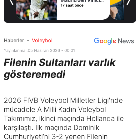
Madrid'den Vinicius
17 saat önce
Junior kararı
Haberler
-
Voleybol
Yayınlanma :
05 Haziran 2026 - 00:01
Filenin Sultanları varlık
gösteremedi
2026 FIVB Voleybol Milletler Ligi'nde
mücadele A Milli Kadın Voleybol
Takımımız, ikinci maçında Hollanda ile
karşılaştı. İlk maçında Dominik
Cumhuriyeti’ni 3-2 yenen Filenin