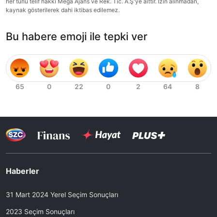
her türlü telif hakkı Mega Ajans ve Rek. Tic. A.Ş'ye aittir. İzin alınmadan,
kaynak gösterilerek dahi iktibas edilemez.
Bu habere emoji ile tepki ver
Haberler
31 Mart 2024 Yerel Seçim Sonuçları
2023 Seçim Sonuçları