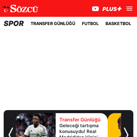
SPOR
TRANSFER GÜNLÜĞÜ
FUTBOL
BASKETBOL
lüğü
Transfer Günlüğü
Geleceği tartışma
aha
konusuydu! Real