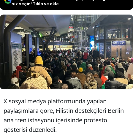
siz seçin! Tıkla ve ekle
Almanya'nın başkenti Berlin'de polis,
ana tren garı içerisinde eylem yapan
Filistin destekçisi gruba sert
müdahalede bulundu.
X sosyal medya platformunda yapılan
paylaşımlara göre, Filistin destekçileri Berlin
ana tren istasyonu içerisinde protesto
gösterisi düzenledi.