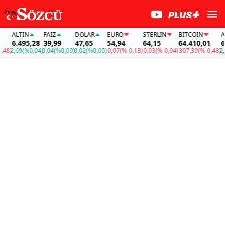
ALTIN
FAİZ
DOLAR
EURO
STERLIN
BITCOIN
ALTI
6.495,28
39,99
47,65
54,94
64,15
64.410,01
6.49
)
2,69
(%0,04)
0,04
(%0,09)
0,02
(%0,05)
-0,07
(%-0,13)
-0,03
(%-0,04)
-307,39
(%-0,48)
2,69
(