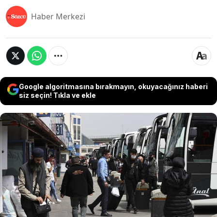
Haber Merkezi
Google algoritmasına bırakmayın, okuyacağınız haberi
siz seçin! Tıkla ve ekle
Her bayram öncesinde olduğu gibi bu bayramda
da uçak ve otobüs bileti fiyatları fahiş şekilde arttı.
Bayramdan bir hafta önce 1.150 lira olan otobüs
bileti, bayram arifesinde 1.800 liraya yükselirken,
uçak bileti fiyatı ise 1.300 liradan 4.800 liraya çıktı.
Vatandaşlar bu duruma tepki gösterirken, şirket
yetkilileri fiyat artışlarını olağan buluyor.