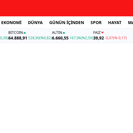
EKONOMİ
DÜNYA
GÜNÜN İÇİNDEN
SPOR
HAYAT
M
BITCOIN
ALTIN
FAİZ
64.888,91
6.660,55
39,92
0,38)
528,90
(%0,82)
167,96
(%2,59)
-0,07
(%-0,17)