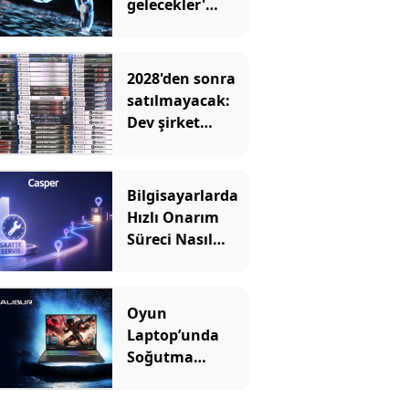
gelecekler'
mesajını
görünce hayatı
karardı
2028'den sonra
satılmayacak:
Dev şirket
kutulara uyarı
eklemeye
başladı
Bilgisayarlarda
Hızlı Onarım
Süreci Nasıl
İşler?
Oyun
Laptop’unda
Soğutma
Sistemi Rehberi