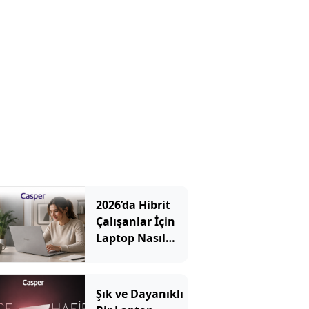
2026’da Hibrit
Çalışanlar İçin
Laptop Nasıl
Seçilir? Hangi
Özellikler
Önemli?
Şık ve Dayanıklı