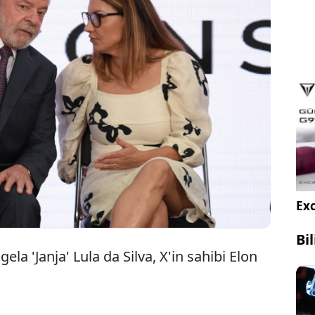
lya lideri Luiz Inacio Lula da Silva'nın eşi Rosangela
a' Lula da Silva'nın eski adı Twitter olan X'in sahibi
Musk'a dava açma kararı aldığı açıklandı.
Exc
Bi
ela 'Janja' Lula da Silva, X'in sahibi Elon
.