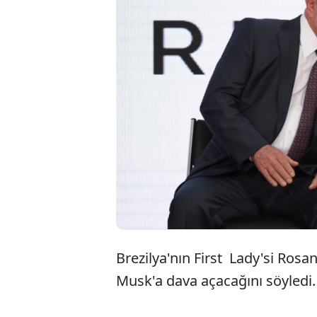
Brezi
'Janj
Elon 
Brezilya'nın First Lady'si Rosang
Musk'a dava açacağını söyledi