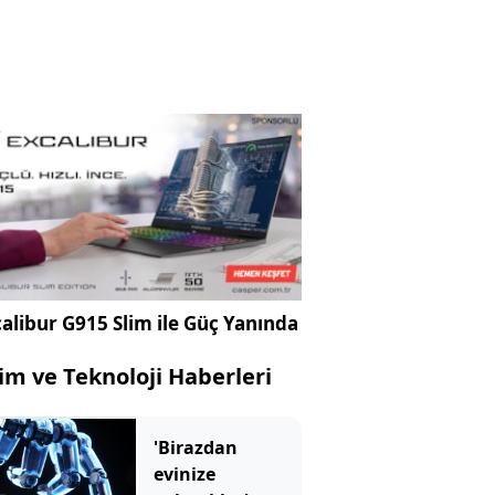
alibur G915 Slim ile Güç Yanında
lim ve Teknoloji Haberleri
'Birazdan
evinize