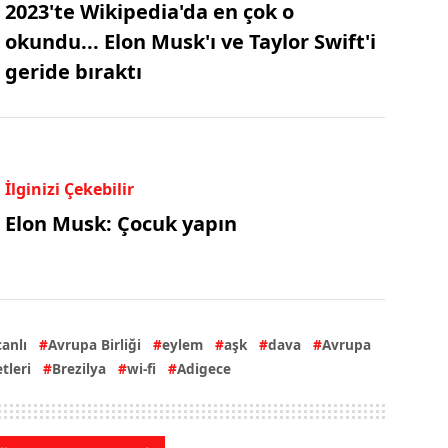
2023'te Wikipedia'da en çok o
okundu... Elon Musk'ı ve Taylor Swift'i
geride bıraktı
İlginizi Çekebilir
Elon Musk: Çocuk yapın
canlı
Avrupa Birliği
eylem
aşk
dava
Avrupa
tleri
Brezilya
wi-fi
Adigece