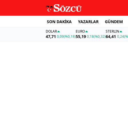
SON DAKİKA
YAZARLAR
GÜNDEM
DOLAR
EURO
STERLIN
47,71
55,19
64,41
0,09
(%0,18)
0,18
(%0,32)
0,24
(%