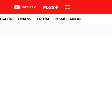
Sözcü Tv
AGAZİN
FİNANS
EĞİTİM
RESMİ İLANLAR