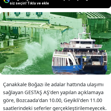
siz seçin! Tıkla ve ekle
Ege Denizi'nin kuzeyinde etkili olan
şiddetli fırtına nedeniyle Geyikli-
Bozcaada arabalı vapur hattında 2
sefer iptal edildi.
Çanakkale Boğazı ile adalar hattında ulaşımı
sağlayan GESTAŞ AŞ'den yapılan açıklamaya
göre, Bozcaada'dan 10.00, Geyikli'den 11.00
saatlerindeki seferler gerçekleştirilemeyecek.