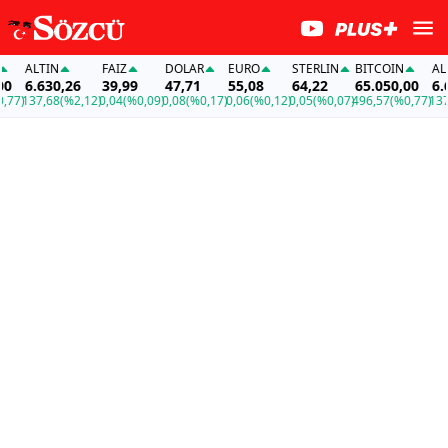
ALTIN
FAİZ
DOLAR
EURO
STERLIN
BITCOIN
ALTI
6.630,26
39,99
47,71
55,08
64,22
65.050,00
6.63
7)
137,68
(%2,12)
0,04
(%0,09)
0,08
(%0,17)
0,06
(%0,12)
0,05
(%0,07)
496,57
(%0,77)
137,6