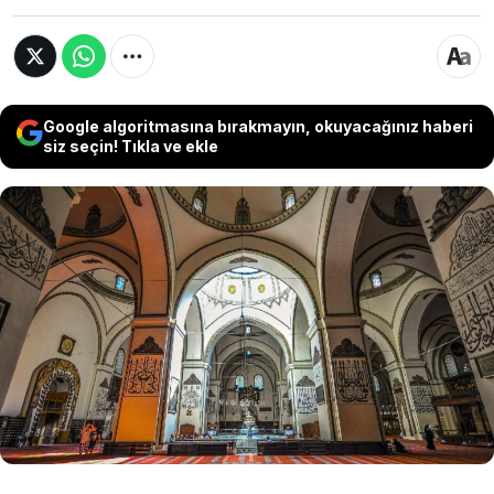
Google algoritmasına bırakmayın, okuyacağınız haberi
siz seçin! Tıkla ve ekle
Fitre, insan olarak yaratılmanın ve Ramazan
orucunu tutup bayrama ulaşmanın bir şükrü
olarak verilir. Mübarek Ramazan ayında ihtiyaç
sahiplerine yardım etmek isteyen vatandaşlar
fitre ne kadar merak ediyor. Fitre 2024 yılında 60
lira artarak 130 lira olarak belirlendi.