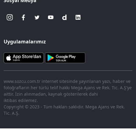
Sosyal Medya
Uygulamalarımız
www.sozcu.com.tr internet sitesinde yayınlanan yazı, haber ve
fotoğrafların her türlü telif hakkı Mega Ajans ve Rek. Tic. A.Ş'ye
aittir. İzin alınmadan, kaynak gösterilerek dahi
iktibas edilemez.
Copyright © 2023 - Tüm hakları saklıdır. Mega Ajans ve Rek.
Tic. A.Ş.