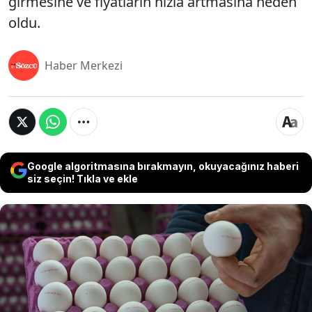
girmesine ve fiyatların hızla artmasına neden
oldu.
Haber Merkezi
Google algoritmasına bırakmayın, okuyacağınız haberi
siz seçin! Tıkla ve ekle
Son birkaç ay içerisinde yumurta fiyatları rekor
seviyeye yükselirken, fiyatların hızla artmasının
nedeninin yurt dışından Türkiye'deki yumurta
üreticilerine gelen talep olduğu ortada çıktı.
ABD'nin ardından Almanya da milyonlarca yumurta