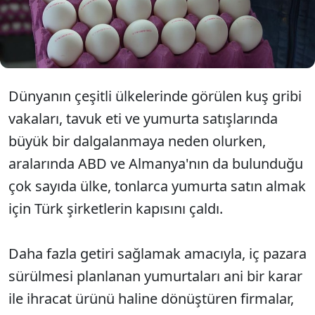
için Türkiye'nin kapısını çalarken, bu durum iç
pazarda daha az yumurtanın dolaşıma girmesine
ve fiyatların hızla artmasına neden oldu.
Dünyanın çeşitli ülkelerinde görülen kuş gribi
vakaları, tavuk eti ve yumurta satışlarında
büyük bir dalgalanmaya neden olurken,
aralarında ABD ve Almanya'nın da bulunduğu
çok sayıda ülke, tonlarca yumurta satın almak
için Türk şirketlerin kapısını çaldı.
Daha fazla getiri sağlamak amacıyla, iç pazara
sürülmesi planlanan yumurtaları ani bir karar
ile ihracat ürünü haline dönüştüren firmalar,