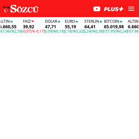
IN
FAİZ
DOLAR
EURO
STERLIN
BITCOIN
ALTIN
60,55
39,92
47,71
55,19
64,41
65.019,98
6.660,5
,96
(%2,59)
-0,07
(%-0,17)
0,09
(%0,18)
0,18
(%0,32)
0,24
(%0,38)
157,95
(%0,24)
167,96
(%2