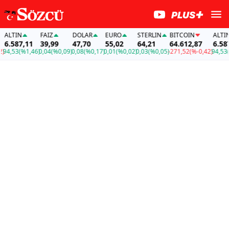
LTIN
FAİZ
DOLAR
EURO
STERLIN
BITCOIN
ALTIN
.587,11
39,99
47,70
55,02
64,21
64.612,87
6.587,1
,53
(%1,46)
0,04
(%0,09)
0,08
(%0,17)
0,01
(%0,02)
0,03
(%0,05)
-271,52
(%-0,42)
94,53
(%1,