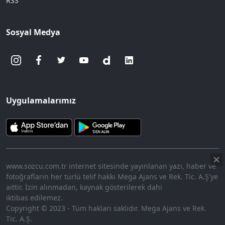
RSS
Sosyal Medya
Uygulamalarımız
www.sozcu.com.tr internet sitesinde yayınlanan yazı, haber ve
fotoğrafların her türlü telif hakkı Mega Ajans ve Rek. Tic. A.Ş'ye
aittir. İzin alınmadan, kaynak gösterilerek dahi
iktibas edilemez.
Copyright © 2023 - Tüm hakları saklıdır. Mega Ajans ve Rek.
Tic. A.Ş.
360p
Loaded
:
Sesi