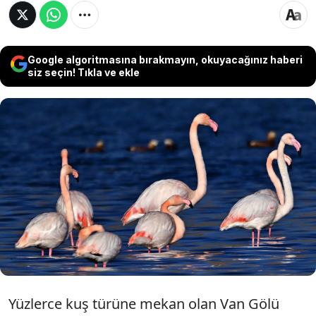
Google algoritmasına bırakmayın, okuyacağınız haberi
siz seçin! Tıkla ve ekle
Van Gölü Havzası, her yıl binlerce flamingonun
rotasında yer alıyor. İran'ın Urmiye Gölü'nden
nisan ayında gelen flamingoların bir kısmı, son
yıllarda kış aylarında da Van Gölü kıyılarında
kalmayı tercih ederek doğaya görsel bir şölen
sundu.
Yüzlerce kuş türüne mekan olan Van Gölü