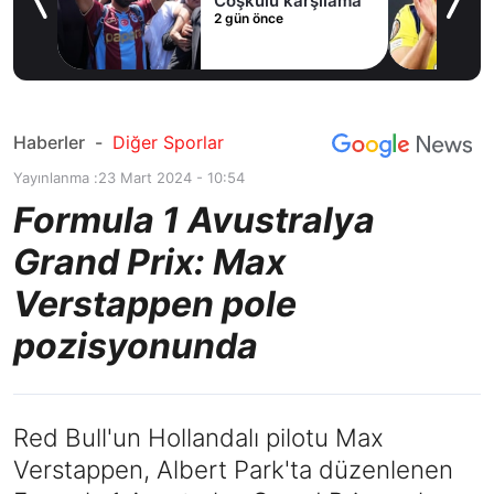
ak
Coşkulu karşılama
2 gün önce
Haberler
-
Diğer Sporlar
Yayınlanma :
23 Mart 2024 - 10:54
Formula 1 Avustralya
Grand Prix: Max
Verstappen pole
pozisyonunda
Red Bull'un Hollandalı pilotu Max
Verstappen, Albert Park'ta düzenlenen