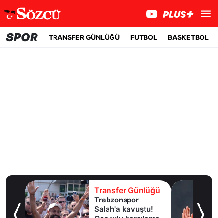
SPOR
TRANSFER GÜNLÜĞÜ
FUTBOL
BASKETBOL
lüğü
Transfer Günlüğü
dan
Trabzonspor
e
Salah'a kavuştu!