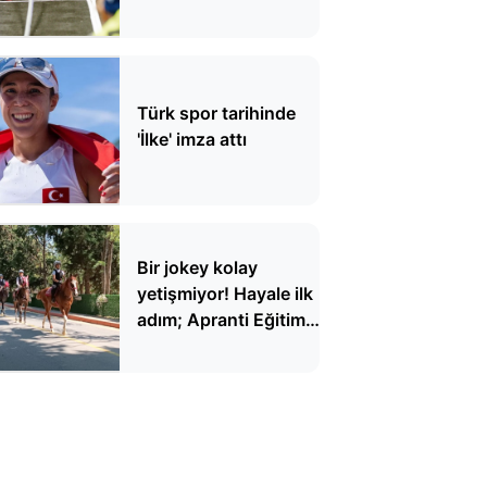
Türk spor tarihinde
'İlke' imza attı
Bir jokey kolay
yetişmiyor! Hayale ilk
adım; Apranti Eğitim
Merkezi