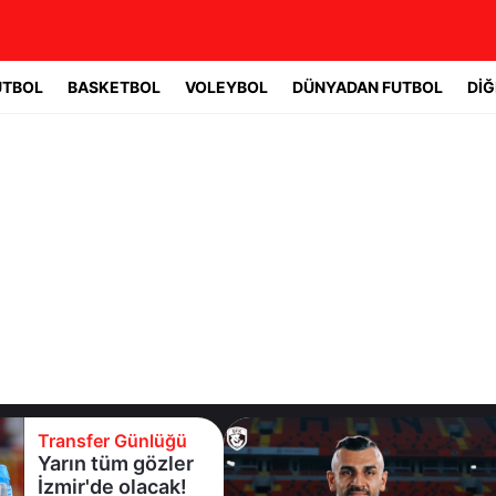
UTBOL
BASKETBOL
VOLEYBOL
DÜNYADAN FUTBOL
DİĞ
Transfer Günlüğü
Yarın tüm gözler
İzmir'de olacak!