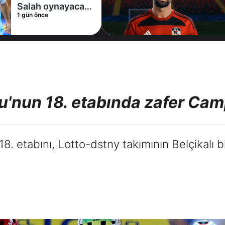
Salah oynayacak
1 gün önce
mı?
ru'nun 18. etabında zafer Ca
18. etabını, Lotto-dstny takımının Belçikalı bi