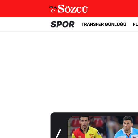
SPOR
TRANSFER GÜNLÜĞÜ
F
Transfer Günlüğü
Fenerbahçe’de
Lukaku gelişmesi!