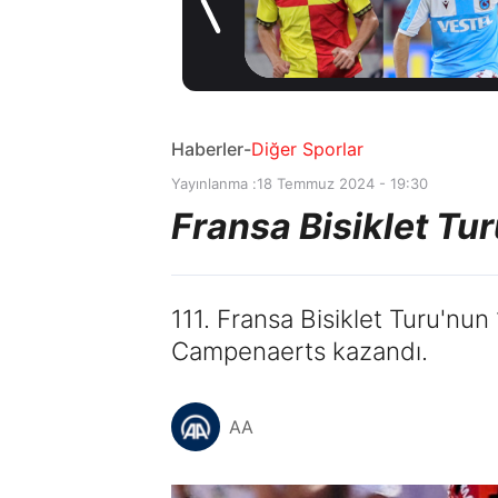
Taraftarı
1 gün önce
heyecanlandıran
hamle
Haberler
-
Diğer Sporlar
Yayınlanma :
18 Temmuz 2024 - 19:30
Fransa Bisiklet Tu
111. Fransa Bisiklet Turu'nun 
Campenaerts kazandı.
AA