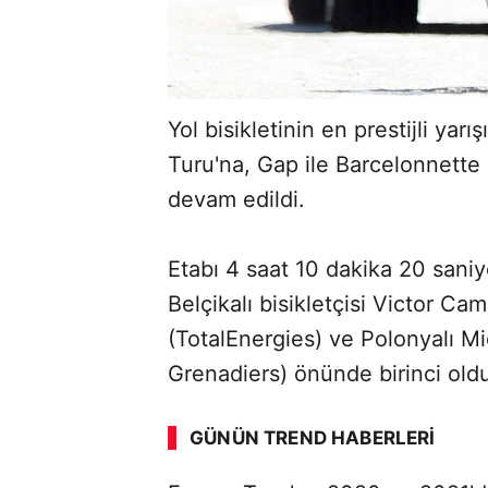
Yol bisikletinin en prestijli yarı
Turu'na, Gap ile Barcelonnette 
devam edildi.
Etabı 4 saat 10 dakika 20 saniy
Belçikalı bisikletçisi Victor C
(TotalEnergies) ve Polonyalı M
Grenadiers) önünde birinci old
GÜNÜN TREND HABERLERI