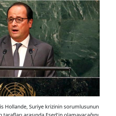
s Hollande, Suriye krizinin sorumlusunun
tarafları arasında Esed'in olamayacağını