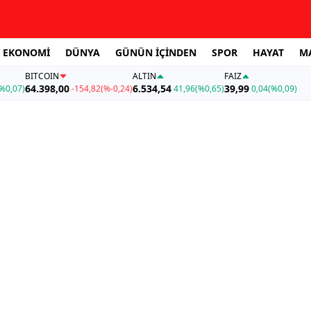
EKONOMİ
DÜNYA
GÜNÜN İÇİNDEN
SPOR
HAYAT
M
BITCOIN
ALTIN
FAİZ
64.398,00
6.534,54
39,99
%0,07)
-154,82
(%-0,24)
41,96
(%0,65)
0,04
(%0,09)