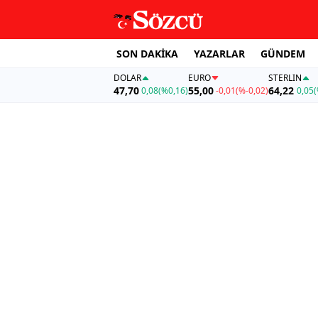
SON DAKİKA
YAZARLAR
GÜNDEM
DOLAR
EURO
STERLIN
47,70
55,00
64,22
0,08
(%0,16)
-0,01
(%-0,02)
0,05
(