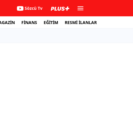
Sözcü Tv
AGAZİN
FİNANS
EĞİTİM
RESMİ İLANLAR