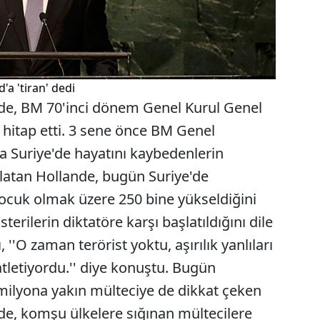
'a 'tiran' dedi
e, BM 70'inci dönem Genel Kurul Genel
hitap etti. 3 sene önce BM Genel
 Suriye'de hayatını kaybedenlerin
rlatan Hollande, bugün Suriye'de
çocuk olmak üzere 250 bine yükseldiğini
erilerin diktatöre karşı başlatıldığını dile
'O zaman terörist yoktu, aşırılık yanlıları
atletiyordu.'' diye konuştu. Bugün
milyona yakın mülteciye de dikkat çeken
e, komşu ülkelere sığınan mültecilere